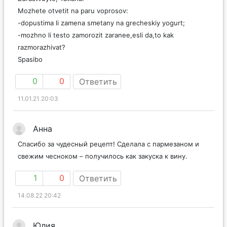
Mozhete otvetit na paru voprosov:
-dopustima li zamena smetany na grecheskiy yogurt;
-mozhno li testo zamorozit zaranee,esli da,to kak
razmorazhivat?
Spasibo
0
0
Ответить
11.01.21 20:03
Анна
Спасибо за чудесный рецепт! Сделала с пармезаном и
свежим чесноком – получилось как закуска к вину.
1
0
Ответить
14.08.22 20:42
Юлия