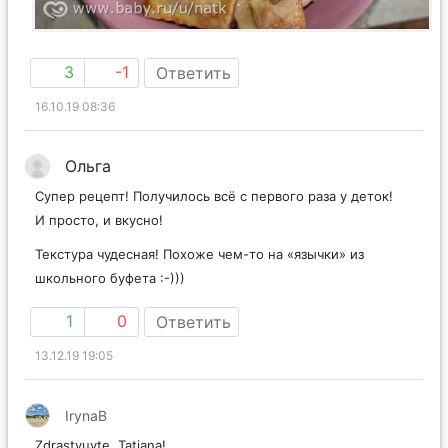
3
-1
Ответить
16.10.19 08:36
Ольга
Супер рецепт! Получилось всё с первого раза у деток!
И просто, и вкусно!
Текстура чудесная! Похоже чем-то на «язычки» из
школьного буфета :-)))
1
0
Ответить
13.12.19 19:05
IrynaB
Zdrastvuyte, Tatiana!