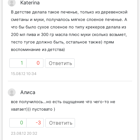
Katerina
В детстве делала такое печенье, только из деревенской
сметаны и муки, получалось мягкое слоеное печенье. А
что бы было сухое слоеное по типу крекеров делала из
200 мл пива и 300 гр масла плюс муки сколько возьмет,
тесто тугое должно быть, остальное также) прям
воспоминание из детства)
1
0
Ответить
15.08.12 10:34
Алиса
все получилось…но есть ощущение что чего-то не
хватает))) пустовато )
0
-3
Ответить
23.08.12 20:32