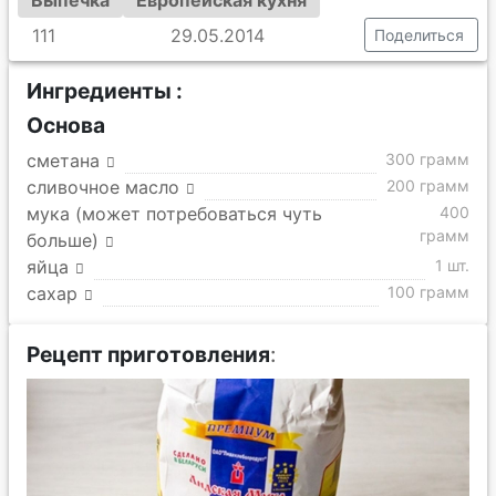
Выпечка
Европейская кухня
111
29.05.2014
Поделиться
Ингредиенты :
Основа
сметана
300 грамм
сливочное масло
200 грамм
мука (может потребоваться чуть
400
грамм
больше)
яйца
1 шт.
сахар
100 грамм
Рецепт приготовления
: