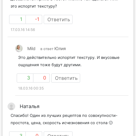
это испортит текстуру?
1
-1
Ответить
17.03.16 14:56
Mild
Юлия
в ответ
Это действительно испортит текстуру. И вкусовые
ощущения тоже будут другими.
3
0
Ответить
18.03.16 00:35
Наталья
Спасибо! Один из лучших рецептов по совокупности-
простота, цена, скорость исчезновения со стола 🙂
3
0