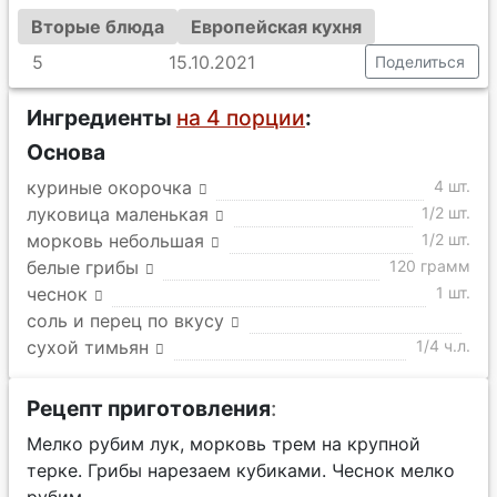
Вторые блюда
Европейская кухня
5
15.10.2021
Поделиться
Ингредиенты
на 4 порции
:
Основа
куриные окорочка
4 шт.
луковица маленькая
1/2 шт.
морковь небольшая
1/2 шт.
белые грибы
120 грамм
чеснок
1 шт.
соль и перец по вкусу
сухой тимьян
1/4 ч.л.
Рецепт приготовления
:
Мелко рубим лук, морковь трем на крупной
терке. Грибы нарезаем кубиками. Чеснок мелко