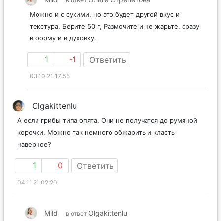
в ответ
Можно и с сухими, но это будет другой вкус и
текстура. Берите 50 г, Размочите и не жарьте, сразу
в форму и в духовку.
1
-1
Ответить
03.10.21 17:55
Olgakittenlu
А если грибы типа опята. Они не получатся до румяной
корочки. Можно так немного обжарить и класть
наверное?
1
0
Ответить
04.11.21 02:20
Mild
Olgakittenlu
в ответ