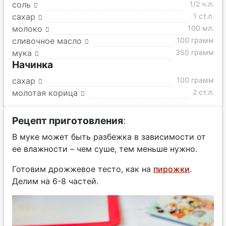
соль
1/2 ч.л.
сахар
1 ст.л.
молоко
100 мл.
сливочное масло
100 грамм
мука
350 грамм
Начинка
сахар
100 грамм
молотая корица
2 ст.л.
Рецепт приготовления
:
В муке может быть разбежка в зависимости от
ее влажности – чем суше, тем меньше нужно.
Готовим дрожжевое тесто, как на
пирожки
.
Делим на 6-8 частей.