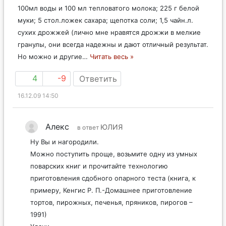
100мл воды и 100 мл тепловатого молока; 225 г белой
муки; 5 стол.ложек сахара; щепотка соли; 1,5 чайн.л.
сухих дрожжей (лично мне нравятся дрожжи в мелкие
гранулы, они всегда надежны и дают отличный результат.
Но можно и другие
…
Читать весь »
4
-9
Ответить
16.12.09 14:50
Алекс
ЮЛИЯ
в ответ
Ну Вы и нагородили.
Можно поступить проще, возьмите одну из умных
поварских книг и прочитайте технологию
приготовления сдобного опарного теста (книга, к
примеру, Кенгис Р. П.-Домашнее приготовление
тортов, пирожных, печенья, пряников, пирогов –
1991)