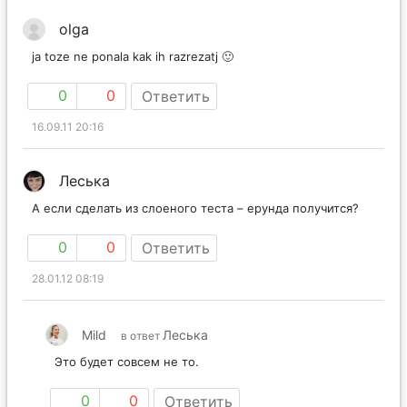
olga
ja toze ne ponala kak ih razrezatj 🙂
0
0
Ответить
16.09.11 20:16
Леська
А если сделать из слоеного теста – ерунда получится?
0
0
Ответить
28.01.12 08:19
Mild
Леська
в ответ
Это будет совсем не то.
0
0
Ответить