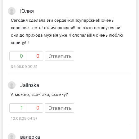
Юлия
Cегодня сделала эти сердечки!!!суперские!!!очень
хорошее тесто! отличная идея!!!не знаю останутся ли
они до прихода мужа!я уже 4 слопала!!!я очень люблю
корицу!!!
0
0
Ответить
05.05.09 00:51
Jalinska
А можно, всё-таки, схемку?
1
0
Ответить
10.08.09 04:57
валерка