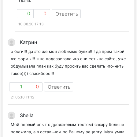
Удачи.
0
0
Ответить
10.08.20 17:13
Катрин
о боги!!! да это же мои любимые булки!! ! да прям такой
же формы!!! я не подозревала что они есть на сайте, уже
обдумывала план как буду просить вас сделать что-нить
такое)))) спасибооо!!!
1
0
Ответить
21.05.10 11:12
Sheila
Мой первый опыт с дрожжевым тестом) сахару больше
положила, а в остальном по Вашему рецепту. Муж умял