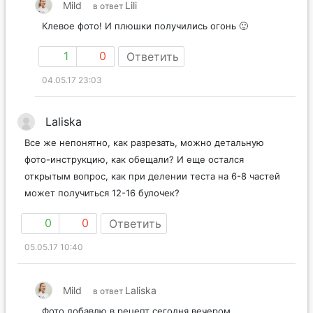
Mild
Lili
в ответ
Клевое фото! И плюшки получились огонь 🙂
1
0
Ответить
04.05.17 23:03
Laliska
Все же непонятно, как разрезать, можно детальную
фото-инструкцию, как обещали? И еще остался
открытым вопрос, как при делении теста на 6-8 частей
может получиться 12-16 булочек?
0
0
Ответить
05.05.17 10:40
Mild
Laliska
в ответ
Фото добавлю в рецепт сегодня вечером.