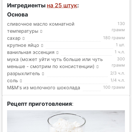
Ингредиенты
на 25 штук
:
Основа
сливочное масло комнатной
130
грамм
температуры
сахар
180 грамм
крупное яйцо
1 шт.
ванильная эссенция
1 ч.л.
мука (может уйти чуть больше или чуть
300
грамм
меньше - смотрим по консистенции)
разрыхлитель
2/3 ч.л.
соль
1/4 ч.л.
M&M's из молочного шоколада
100 грамм
Рецепт приготовления
: