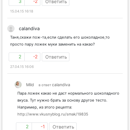
3
-2
Ответить
15.04.15 16:18
calandiva
Таня,скажи пож-та,если сделать его шоколадное,то
просто пару ложек муки заменить на какао?
2
-2
Ответить
27.04.15 16:06
Mild
calandiva
в ответ
Пара ложек какао не даст нормального шоколадного
вкуса. Тут нужно брать за основу другое тесто.
Например, из этого рецепта:
http://www.vkusnyblog.ru/smak/19835
2
-1
Ответить