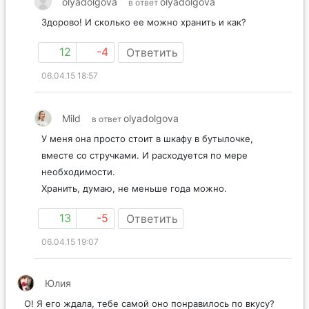
olyadolgova
olyadolgova
в ответ
Здорово! И сколько ее можно хранить и как?
12
-4
Ответить
06.04.15 18:57
Mild
olyadolgova
в ответ
У меня она просто стоит в шкафу в бутылочке,
вместе со стручками. И расходуется по мере
необходимости.
Хранить, думаю, не меньше года можно.
13
-5
Ответить
06.04.15 19:07
Юлия
О! Я его ждала, тебе самой оно понравилось по вкусу?