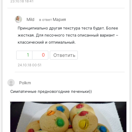
23.10.18 18:41
Mild
Мария
в ответ
Принципиально другая текстура теста будет. Более
жесткая. Для песочного теста описанный вариант –
классический и оптимальный.
1
0
Ответить
24.10.18 00:51
Polkm
Симпатичные предновогодние печеньки))