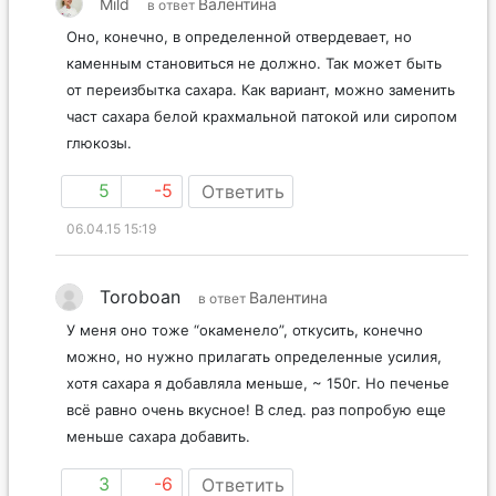
Mild
Валентина
в ответ
Оно, конечно, в определенной отвердевает, но
каменным становиться не должно. Так может быть
от переизбытка сахара. Как вариант, можно заменить
част сахара белой крахмальной патокой или сиропом
глюкозы.
5
-5
Ответить
06.04.15 15:19
Toroboan
Валентина
в ответ
У меня оно тоже “окаменело”, откусить, конечно
можно, но нужно прилагать определенные усилия,
хотя сахара я добавляла меньше, ~ 150г. Но печенье
всё равно очень вкусное! В след. раз попробую еще
меньше сахара добавить.
3
-6
Ответить