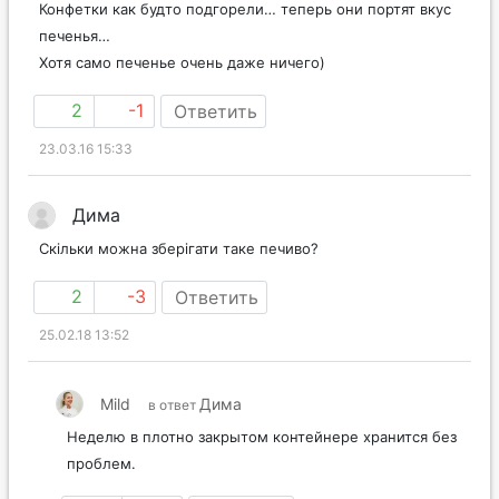
Конфетки как будто подгорели… теперь они портят вкус
печенья…
Хотя само печенье очень даже ничего)
2
-1
Ответить
23.03.16 15:33
Дима
Скільки можна зберігати таке печиво?
2
-3
Ответить
25.02.18 13:52
Mild
Дима
в ответ
Неделю в плотно закрытом контейнере хранится без
проблем.