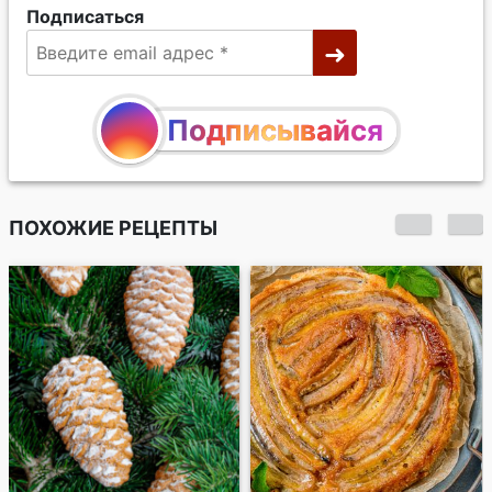
Подписаться
Подписывайся
ПОХОЖИЕ РЕЦЕПТЫ
Что испечь на
выходных. 27 идей
интересной выпечки
- от печенья до
пирогов