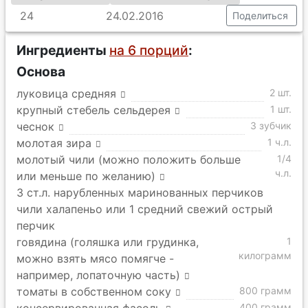
24
24.02.2016
Поделиться
Ингредиенты
на 6 порций
:
Основа
луковица средняя
2 шт.
крупный стебель сельдерея
1 шт.
чеснок
3 зубчик
молотая зира
1 ч.л.
молотый чили (можно положить больше
1/4
ч.л.
или меньше по желанию)
3 ст.л. нарубленных маринованных перчиков
чили халапеньо или 1 средний свежий острый
перчик
говядина (голяшка или грудинка,
1
килограмм
можно взять мясо помягче -
например, лопаточную часть)
томаты в собственном соку
800 грамм
400 грамм