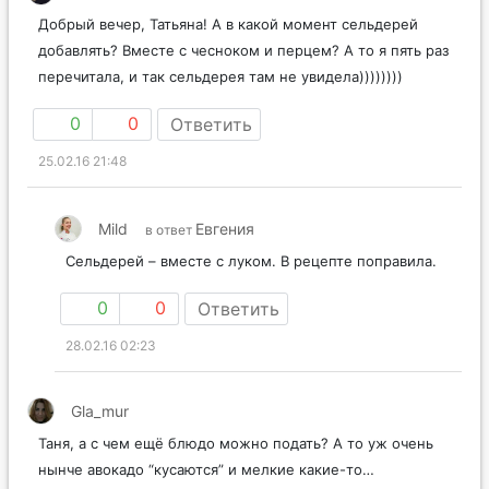
Добрый вечер, Татьяна! А в какой момент сельдерей
добавлять? Вместе с чесноком и перцем? А то я пять раз
перечитала, и так сельдерея там не увидела))))))))
0
0
Ответить
25.02.16 21:48
Mild
Евгения
в ответ
Сельдерей – вместе с луком. В рецепте поправила.
0
0
Ответить
28.02.16 02:23
Gla_mur
Таня, а с чем ещё блюдо можно подать? А то уж очень
нынче авокадо “кусаются” и мелкие какие-то…