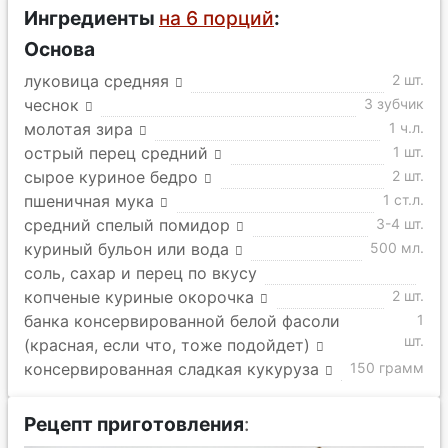
Ингредиенты
на 6 порций
:
Основа
луковица средняя
2 шт.
чеснок
3 зубчик
молотая зира
1 ч.л.
острый перец средний
1 шт.
сырое куриное бедро
2 шт.
пшеничная мука
1 ст.л.
средний спелый помидор
3-4 шт.
куриный бульон или вода
500 мл.
соль, сахар и перец по вкусу
копченые куриные окорочка
2 шт.
банка консервированной белой фасоли
1
шт.
(красная, если что, тоже подойдет)
консервированная сладкая кукуруза
150 грамм
Рецепт приготовления
: