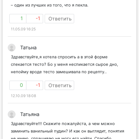
– один из лучших из того, что я пекла.
1
-1
Ответить
11.05.09 16:25
Татьна
Здравствуйте,я хотела спросить а в этой форме
спекается тесто? Бо у меня неспикается сырое дно,
непойму вроде тесто замешивала по рецепту..
0
-1
Ответить
12.10.09 18:08
Татьяна
Здравствуйте!!! Скажите пожалуйста, а чем можно
заминить ванильный пудин? И как он выглядит, понятия
не имею, спрашиваю не могу его найти. Спасибо