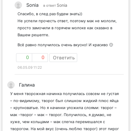
Sonia
Sonia
в ответ
Спасибо, в след раз будем знать))
Не успели прочесть ответ, поэтому мак не мололи,
просто замочили в горячем молоке как сказано в
Вашем решепте.
Всё равно получилось очень вкусно! И красиво 🙂
0
0
Ответить
06.05.09 11:22
Галина
У меня творожная начинка получилась совсем не густая
– по-видимому, творог был слишком жидкий плюс яйца
– крупноватые. Но я начинки уложила слоями: творог –
мак -творог – мак – творог. Получилось, я думаю, не
хуже, чем кольцами – мак слегка перемешался с
творогом. На мой вкус (очень люблю творог) этот пирог