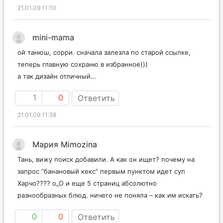
21.01.09 11:10
mini-mama
ой танюш, сорри. сначала залезла по старой ссылке,
теперь главную сохраню в избранное)))
а так дизайн отличный…
1
0
Ответить
21.01.09 11:58
Мария Mimozina
Тань, вижу поиск добавили. А как он ищет? почему на
запрос “банановый кекс” первым пунктом идет суп
Харчо???? о_О и еще 5 страниц абсолютно
разнообразных блюд. ничего не поняла – как им искать?
0
0
Ответить