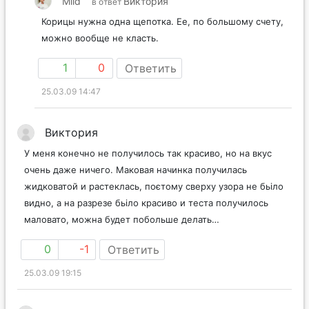
Mild
Виктория
в ответ
Корицы нужна одна щепотка. Ее, по большому счету,
можно вообще не класть.
1
0
Ответить
25.03.09 14:47
Виктория
У меня конечно не получилось так красиво, но на вкус
очень даже ничего. Маковая начинка получилась
жидковатой и растеклась, поєтому сверху узора не бьіло
видно, а на разрезе бьіло красиво и теста получилось
маловато, можна будет побольше делать…
0
-1
Ответить
25.03.09 19:15