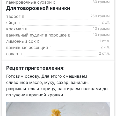
панировочные сухари
30 грамм
Для товорожной начинки
творог
250 грамм
яйца
2 шт.
крахмал
10 грамм
ванильный пудинг в порошке
10 грамм
лимонный сок
1 ст.л.
ванильная эссенция
2 ч.л.
сахар
2 ст.л.
Рецепт приготовления
:
Готовим основу. Для этого смешиваем
сливочное масло, муку, сахар, ванилин,
разрыхлитель и корицу, растираем пальцами до
получения крупной крошки.