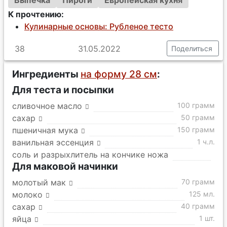
Выпечка
Пироги
Европейская кухня
К прочтению:
Кулинарные основы: Рубленое тесто
38
31.05.2022
Поделиться
Ингредиенты
на форму 28 см
:
Для теста и посыпки
сливочное масло
100 грамм
сахар
50 грамм
пшеничная мука
150 грамм
ванильная эссенция
1 ч.л.
соль и разрыхлитель на кончике ножа
Для маковой начинки
молотый мак
70 грамм
молоко
125 мл.
сахар
40 грамм
яйца
1 шт.