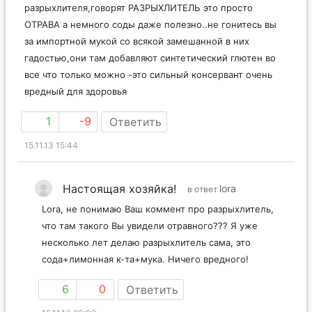
разрыхлителя,говорят РАЗРЫХЛИТЕЛЬ это просто
ОТРАВА а немного соды даже полезно..не гонитесь вы
за импортной мукой со всякой замешанной в них
гадостью,они там добавляют синтетический глютен во
все что только можно -это сильный консервант очень
вредный для здоровья
1
-9
Ответить
15.11.13 15:44
Настоящая хозяйка!
lora
в ответ
Lora, не понимаю Ваш коммент про разрыхлитель,
что там такого Вы увидели отравного??? Я уже
несколько лет делаю разрыхлитель сама, это
сода+лимонная к-та+мука. Ничего вредного!
6
0
Ответить