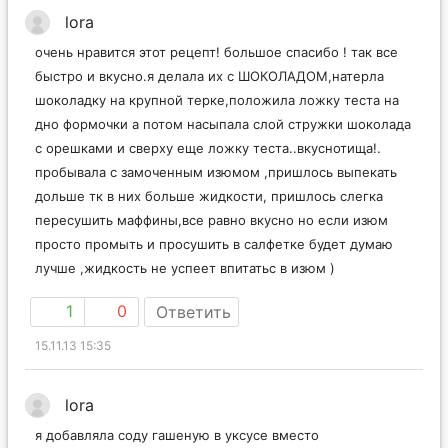
lora
очень нравится этот рецепт! большое спасибо ! так все
быстро и вкусно.я делала их с ШОКОЛАДОМ,натерла
шоколадку на крупной терке,положила ложку теста на
дно формочки а потом насыпала слой стружки шоколада
с орешками и сверху еще ложку теста..вкуснотища!.
пробывала с замоченным изюмом ,пришлось выпекать
дольше тк в них больше жидкости, пришлось слегка
пересушить маффины,все равно вкусно но если изюм
просто промыть и просушить в салфетке будет думаю
лучше ,жидкость не успеет впитатьс в изюм )
1
0
Ответить
15.11.13 15:35
lora
я добавляла соду гашеную в уксусе вместо