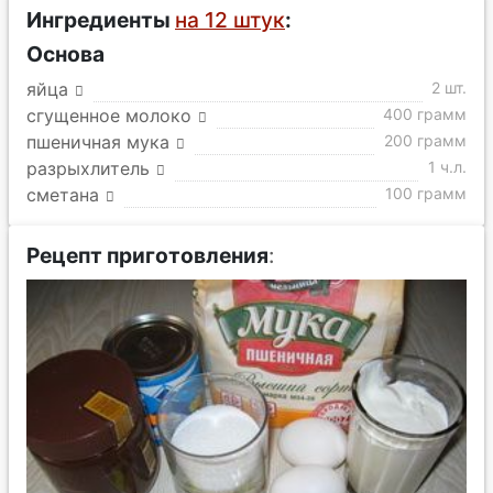
Ингредиенты
на 12 штук
:
Основа
яйца
2 шт.
сгущенное молоко
400 грамм
пшеничная мука
200 грамм
разрыхлитель
1 ч.л.
сметана
100 грамм
Рецепт приготовления
: