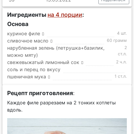
Ингредиенты
на 4 порции
:
Основа
куриное филе
4 шт.
сливочное масло
60 грамм
нарубленная зелень (петрушка+базилик,
2
ст.л.
можно мяту)
свежевыжатый лимонный сок
2 ч.л.
соль и перец по вкусу
пшеничная мука
1 ст.л.
Рецепт приготовления
:
Каждое филе разрезаем на 2 тонких котлеты
вдоль.