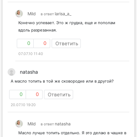
Mild
larisa_a_
в ответ
Конечно успевает. Это ж грудка, еще и пополам
вдоль разрезанная.
0
0
Ответить
07.07.10 11:40
natasha
А масло топить в той же сковородке или в другой?
0
0
Ответить
20.07.10 19:20
Mild
natasha
в ответ
Масло лучше топить отдельно. Я это делаю в чашке в