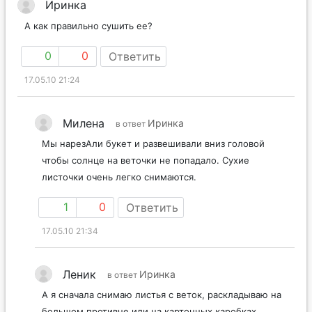
Иринка
А как правильно сушить ее?
0
0
Ответить
17.05.10 21:24
Милена
Иринка
в ответ
Мы нарезАли букет и развешивали вниз головой
чтобы солнце на веточки не попадало. Сухие
листочки очень легко снимаются.
1
0
Ответить
17.05.10 21:34
Леник
Иринка
в ответ
А я сначала снимаю листья с веток, раскладываю на
большом противне или на картонных каробках