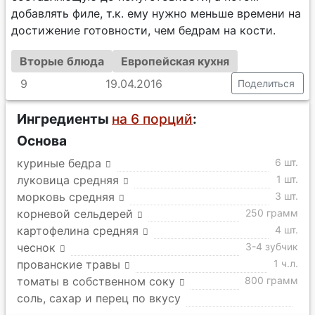
добавлять филе, т.к. ему нужно меньше времени на
достижение готовности, чем бедрам на кости.
Вторые блюда
Европейская кухня
9
19.04.2016
Поделиться
Ингредиенты
на 6 порций
:
Основа
куриные бедра
6 шт.
луковица средняя
1 шт.
морковь средняя
3 шт.
корневой сельдерей
250 грамм
картофелина средняя
4 шт.
чеснок
3-4 зубчик
прованские травы
1 ч.л.
томаты в собственном соку
800 грамм
соль, сахар и перец по вкусу