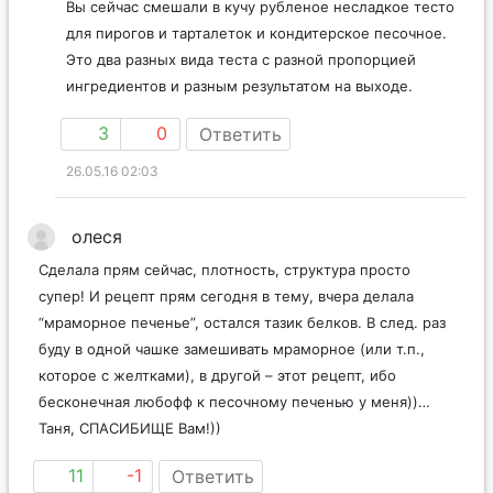
Вы сейчас смешали в кучу рубленое несладкое тесто
для пирогов и тарталеток и кондитерское песочное.
Это два разных вида теста с разной пропорцией
ингредиентов и разным результатом на выходе.
3
0
Ответить
26.05.16 02:03
олеся
Сделала прям сейчас, плотность, структура просто
супер! И рецепт прям сегодня в тему, вчера делала
“мраморное печенье”, остался тазик белков. В след. раз
буду в одной чашке замешивать мраморное (или т.п.,
которое с желтками), в другой – этот рецепт, ибо
бесконечная любофф к песочному печенью у меня))…
Таня, СПАСИБИЩЕ Вам!))
11
-1
Ответить