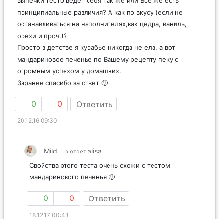
выпечки тесто ведет себя так же или Все же есть
принципиальные различия? А как по вкусу (если не
останавливаться на наполнителях,как цедра, ваниль,
орехи и проч.)?
Просто в детстве я курабье никогда не ела, а вот
мандариновое печенье по Вашему рецепту пеку с
огромным успехом у домашних.
Заранее спасибо за ответ 🙂
0
0
Ответить
20.12.16 09:30
Mild
alisa
в ответ
Свойства этого теста очень схожи с тестом
мандаринового печенья 🙂
0
0
Ответить
18.12.17 00:48