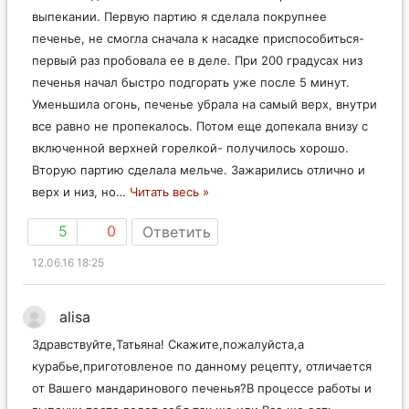
выпекании. Первую партию я сделала покрупнее
печенье, не смогла сначала к насадке приспособиться-
первый раз пробовала ее в деле. При 200 градусах низ
печенья начал быстро подгорать уже после 5 минут.
Уменьшила огонь, печенье убрала на самый верх, внутри
все равно не пропекалось. Потом еще допекала внизу с
включенной верхней горелкой- получилось хорошо.
Вторую партию сделала мельче. Зажарились отлично и
верх и низ, но
…
Читать весь »
5
0
Ответить
12.06.16 18:25
alisa
Здравствуйте,Татьяна! Скажите,пожалуйста,а
курабье,приготовленое по данному рецепту, отличается
от Вашего мандаринового печенья?В процессе работы и