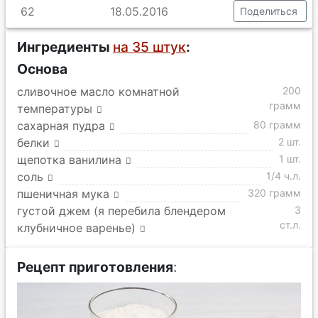
62
18.05.2016
Поделиться
Ингредиенты
на 35 штук
:
Основа
сливочное масло комнатной
200
грамм
температуры
сахарная пудра
80 грамм
белки
2 шт.
щепотка ванилина
1 шт.
соль
1/4 ч.л.
пшеничная мука
320 грамм
густой джем (я перебила блендером
3
ст.л.
клубничное варенье)
Рецепт приготовления
: