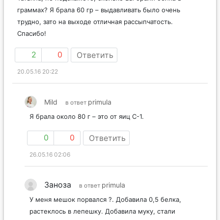
граммах? Я брала 60 гр – выдавливать было очень
трудно, зато на выходе отличная рассыпчатость.
Спасибо!
2
0
Ответить
20.05.16 20:22
Mild
primula
в ответ
Я брала около 80 г – это от яиц С-1.
0
0
Ответить
26.05.16 02:06
Заноза
primula
в ответ
У меня мешок порвался ?. Добавила 0,5 белка,
растеклось в лепешку. Добавила муку, стали