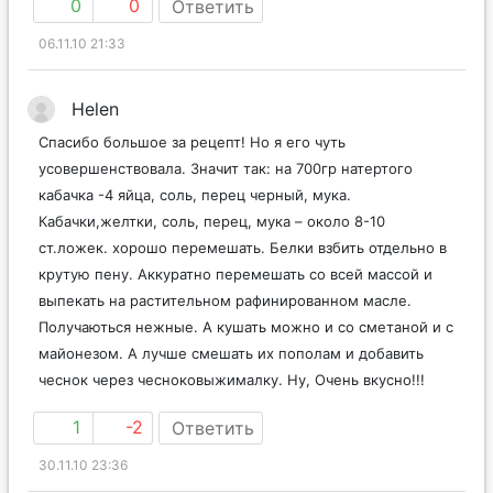
0
0
Ответить
06.11.10 21:33
Helen
Спасибо большое за рецепт! Но я его чуть
усовершенствовала. Значит так: на 700гр натертого
кабачка -4 яйца, соль, перец черный, мука.
Кабачки,желтки, соль, перец, мука – около 8-10
ст.ложек. хорошо перемешать. Белки взбить отдельно в
крутую пену. Аккуратно перемешать со всей массой и
выпекать на растительном рафинированном масле.
Получаються нежные. А кушать можно и со сметаной и с
майонезом. А лучше смешать их пополам и добавить
чеснок через чесноковыжималку. Ну, Очень вкусно!!!
1
-2
Ответить
30.11.10 23:36