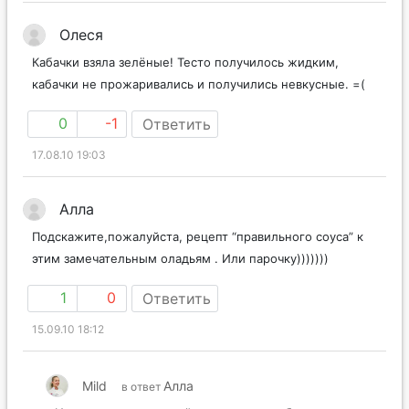
Олеся
Кабачки взяла зелёные! Тесто получилось жидким,
кабачки не прожаривались и получились невкусные. =(
0
-1
Ответить
17.08.10 19:03
Алла
Подскажите,пожалуйста, рецепт “правильного соуса” к
этим замечательным оладьям . Или парочку)))))))
1
0
Ответить
15.09.10 18:12
Mild
Алла
в ответ