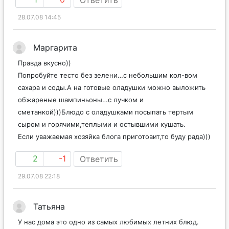
Ответить
28.07.08 14:45
Маргарита
Правда вкусно))
Попробуйте тесто без зелени…с небольшим кол-вом
сахара и соды.А на готовые оладушки можно выложить
обжареные шампиньоны…с лучком и
сметанкой)))Блюдо с оладушками посыпать тертым
сыром и горячими,теплыми и остывшими кушать.
Если уважаемая хозяйка блога приготовит,то буду рада)))
2
-1
Ответить
29.07.08 22:18
Татьяна
У нас дома это одно из самых любимых летних блюд.