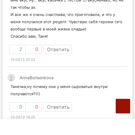
мне вкус ну… вкус кабачка с тестом 🙂 Вкусненько, но не
так чтобы ах.
И все же я очень счастлива, что приготовила, и что у
меня получился этот рецепт. Чувствую себя героем (это
вообще первые в моей жизни оладьи)
Спасибо вам, Таня!
2
0
Ответить
16.08.13 20:52
AnnaBorisenkova
Танечка,ну почему они у меня сыроватые внутри
получаются?(((
0
0
Ответить
10.09.13 16:25