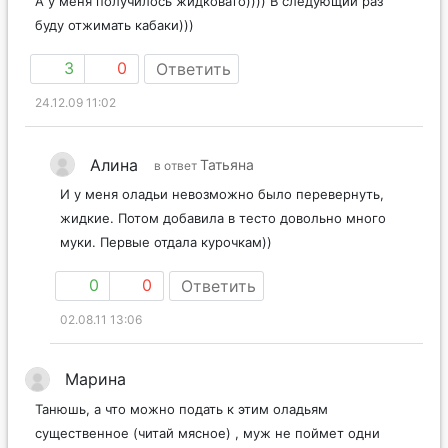
А у меня получилось жидковато)))) В следующий раз
буду отжимать кабаки)))
3
0
Ответить
24.12.09 11:02
Алина
Татьяна
в ответ
И у меня оладьи невозможно было перевернуть,
жидкие. Потом добавила в тесто довольно много
муки. Первые отдала курочкам))
0
0
Ответить
02.08.11 13:06
Марина
Танюшь, а что можно подать к этим оладьям
существенное (читай мясное) , муж не поймет одни