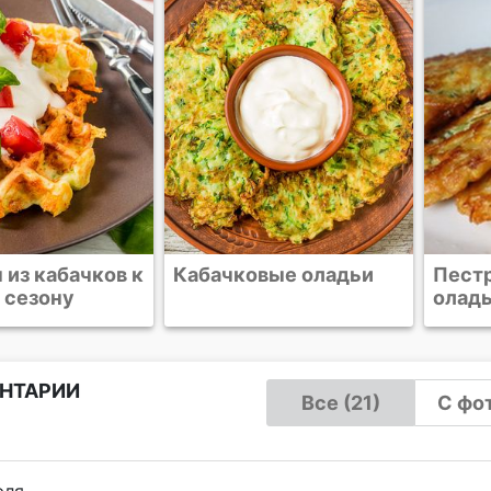
вые оладьи
Пестрые кабачковые
Овощ
оладьи
НТАРИИ
Все (21)
С фот
юля