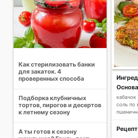
Как стерилизовать банки
для закаток. 4
Ингре
проверенных способа
Основ
кабачок
Подборка клубничных
тортов, пирогов и десертов
соль по 
к летнему сезону
пшеничн
Рецепт
А ты готов к сезону