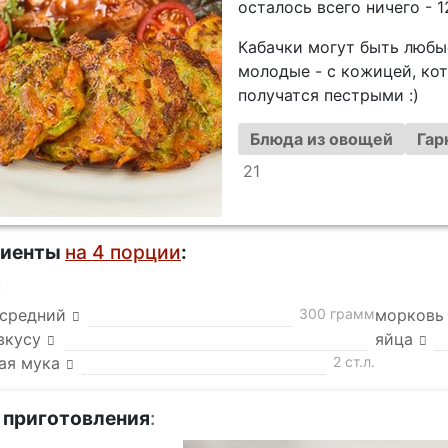
осталось всего ничего - 1
Кабачки могут быть любые
молодые - с кожицей, ко
получатся пестрыми :)
Блюда из овощей
Гар
21
диенты
на 4 порции
:
а
 средний
300 грамм
морковь
вкусу
яйца
ая мука
2 ст.л.
 приготовления
: