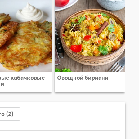
Кабачковые оладьи со
Бы
сметанным соусом и
лососем
ной бириани
о (2)