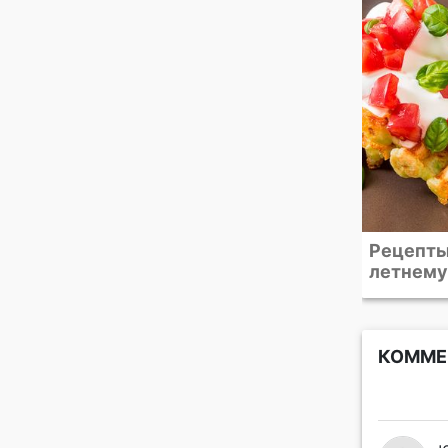
овощной
Рецепты из кабачков к
Кабачко
летнему сезону
КОММЕ