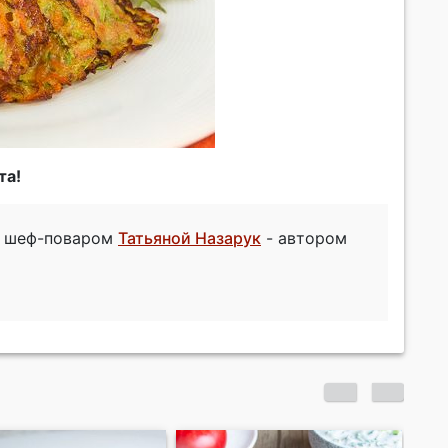
та!
н шеф-поваром
Татьяной Назарук
- автором