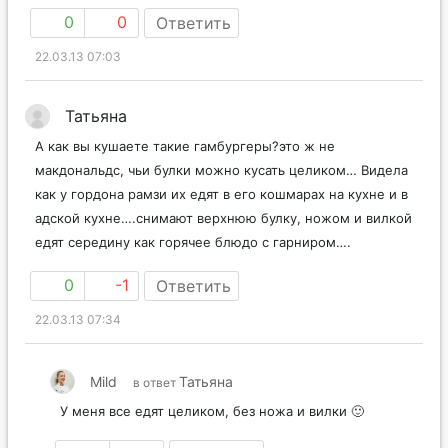
0
0
Ответить
22.03.13 07:03
Татьяна
А как вы кушаете такие гамбургеры?это ж не
макдональдс, чьи булки можно кусать целиком… Видела
как у гордона рамзи их едят в его кошмарах на кухне и в
адской кухне….снимают верхнюю булку, ножом и вилкой
едят середину как горячее блюдо с гарниром….
0
-1
Ответить
22.03.13 07:34
Mild
Татьяна
в ответ
У меня все едят целиком, без ножа и вилки 🙂