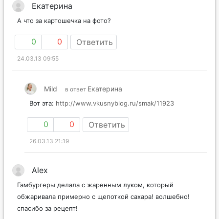
Екатерина
А что за картошечка на фото?
0
0
Ответить
24.03.13 09:55
Mild
Екатерина
в ответ
Вот эта:
http://www.vkusnyblog.ru/smak/11923
0
0
Ответить
26.03.13 21:19
Alex
Гамбургеры делала с жаренным луком, который
обжаривала примерно с щепоткой сахара! волшебно!
спасибо за рецепт!