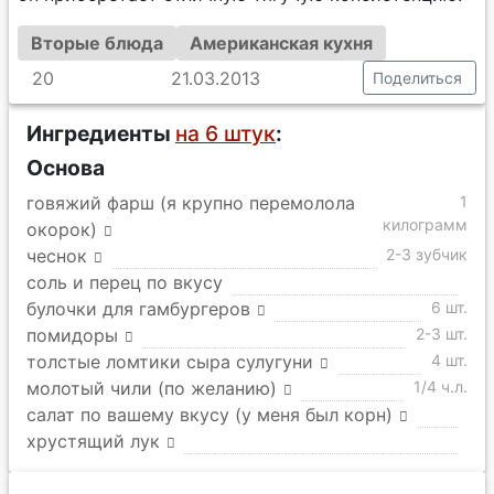
Вторые блюда
Американская кухня
20
21.03.2013
Поделиться
Ингредиенты
на 6 штук
:
Основа
говяжий фарш (я крупно перемолола
1
килограмм
окорок)
чеснок
2-3 зубчик
соль и перец по вкусу
булочки для гамбургеров
6 шт.
помидоры
2-3 шт.
толстые ломтики сыра сулугуни
4 шт.
молотый чили (по желанию)
1/4 ч.л.
салат по вашему вкусу (у меня был корн)
хрустящий лук