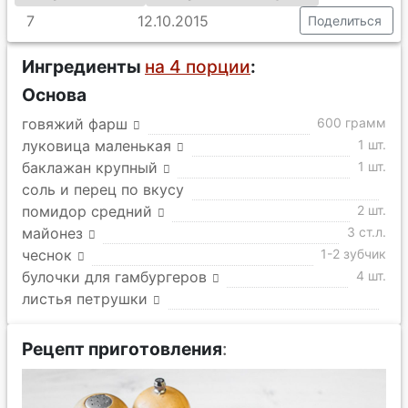
7
12.10.2015
Поделиться
Ингредиенты
на 4 порции
:
Основа
говяжий фарш
600 грамм
луковица маленькая
1 шт.
баклажан крупный
1 шт.
соль и перец по вкусу
помидор средний
2 шт.
майонез
3 ст.л.
чеснок
1-2 зубчик
булочки для гамбургеров
4 шт.
листья петрушки
Рецепт приготовления
: