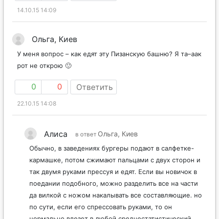
14.10.15 14:09
Ольга, Киев
У меня вопрос – как едят эту Пизанскую башню? Я та–аак
рот не открою 🙂
0
0
Ответить
22.10.15 14:08
Алиса
Ольга, Киев
в ответ
Обычно, в заведениях бургеры подают в салфетке-
кармашке, потом сжимают пальцами с двух сторон и
так двумя руками прессуя и едят. Если вы новичок в
поедании подобного, можно разделить все на части
да вилкой с ножом накалывать все составляющие. но
по сути, если его спрессовать руками, то он
нормально влезет в любой среднестатистический