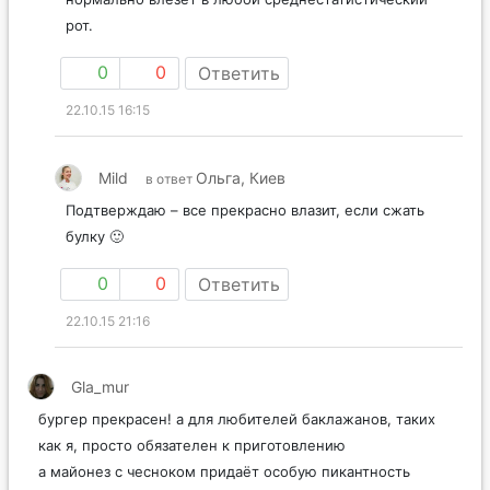
рот.
0
0
Ответить
22.10.15 16:15
Mild
Ольга, Киев
в ответ
Подтверждаю – все прекрасно влазит, если сжать
булку 🙂
0
0
Ответить
22.10.15 21:16
Gla_mur
бургер прекрасен! а для любителей баклажанов, таких
как я, просто обязателен к приготовлению
а майонез с чесноком придаёт особую пикантность