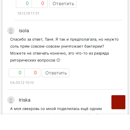
0
0
Ответить
16.12.19 17:31
isola
Спасибо за ответ, Таня. Я так и предполагала, но неужто
соль прям совсем-совсем уничтожает бактерии?
Можете не отвечать конечно, это что-то из разряда
риторических вопросов 🙂
0
0
Ответить
04.05.12 15:10
Iriska
А моя свекровь со мной поделилась ещё одним
секретом для домашней засолки красной рыбы
обязательно надо добавить 1-2 ст. л. коньяка….можно
водки или самогончика. Тогда при засолке рыба не