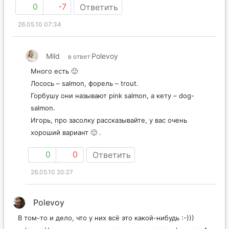
0
-7
Ответить
26.05.10 07:34
Mild
Polevoy
в ответ
Много есть 🙂
Лосось – salmon, форель – trout.
Горбушу они называют pink salmon, а кету – dog-
salmon.
Игорь, про засолку рассказывайте, у вас очень
хороший вариант 🙂 .
0
0
Ответить
26.05.10 20:27
Polevoy
В том-то и дело, что у них всё это какой-нибудь :-)))