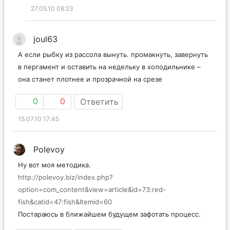
27.05.10 08:23
joul63
А если рыбку из рассола вынуть. промакнуть, завернуть
в пергамент и оставить на недельку в холодильнике –
она станет плотнее и прозрачной на срезе
0
0
Ответить
15.07.10 17:45
Polevoy
Ну вот моя методика.
http://polevoy.biz/index.php?
option=com_content&view=article&id=73:red-
fish&catid=47:fish&Itemid=60
Постараюсь в ближайшем будущем зафотать процесс.