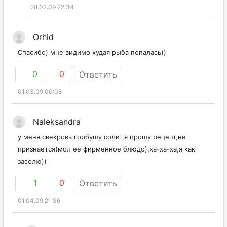
28.02.09 22:34
Orhid
Спасибо) мне видимо худая рыба попалась))
0
0
Ответить
01.03.09 00:08
Naleksandra
у меня свекровь горбушу солит,я прошу рецепт,не
признается(мол ее фирменное блюдо),ха-ха-ха,я как
засолю))
1
0
Ответить
01.04.09 21:36