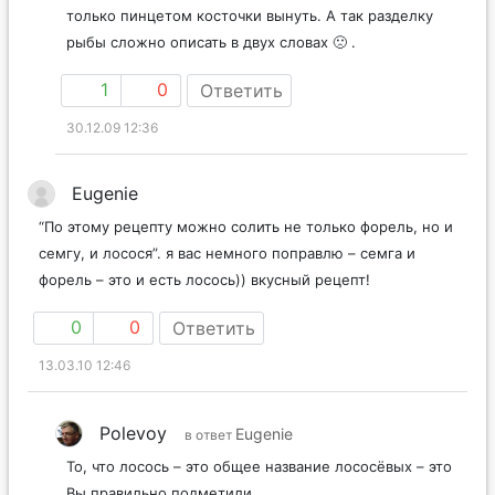
только пинцетом косточки вынуть. А так разделку
рыбы сложно описать в двух словах 🙁 .
1
0
Ответить
30.12.09 12:36
Eugenie
“По этому рецепту можно солить не только форель, но и
семгу, и лосося”. я вас немного поправлю – семга и
форель – это и есть лосось)) вкусный рецепт!
0
0
Ответить
13.03.10 12:46
Polevoy
Eugenie
в ответ
То, что лосось – это общее название лососёвых – это
Вы правильно подметили.