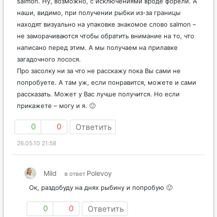
salmon. Ну, возможно, с исключениями вроде форели. А
наши, видимо, при получении рыбки из-за границы
находят визуально на упаковке знакомое слово salmon –
не заморачиваются чтобы обратить внимание на то, что
написано перед этим. А мы получаем на прилавке
загадочного лосося.
Про засолку ни за что не расскажу пока Вы сами не
попробуете. А там уж, если понравится, можете и сами
рассказать. Может у Вас лучше получится. Но если
прикажете – могу и я. 🙂
0
0
Ответить
26.05.10 21:58
Mild
Polevoy
в ответ
Ок, раздобуду на днях рыбину и попробую 🙂
0
0
Ответить