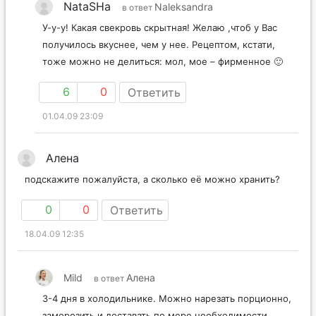
NataSHa
Naleksandra
в ответ
У-у-у! Какая свекровь скрытная! Желаю ,чтоб у Вас
получилось вкуснее, чем у нее. Рецептом, кстати,
тоже можно не делиться: мол, мое – фирменное 🙂
6
0
Ответить
01.04.09 23:09
Алена
подскажите пожалуйста, а сколько её можно хранить?
0
0
Ответить
18.04.09 12:35
Mild
Алена
в ответ
3-4 дня в холодильнике. Можно нарезать порционно,
заморозить и доставать по мере необходимости.