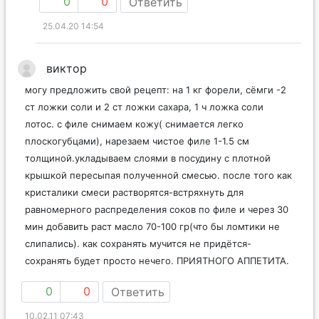
0
0
Ответить
25.04.20 14:54
виктор
могу предложить свой рецепт: на 1 кг форели, сёмги -2
ст ложки соли и 2 ст ложки сахара, 1 ч ложка соли
лотос. с филе снимаем кожу( снимается легко
плоскогубцами), нарезаем чистое филе 1-1.5 см
толщиной.укладываем слоями в посудину с плотной
крышкой пересыпая полученной смесью. после того как
кристалики смеси растворятся-встряхнуть для
равномерного распределения соков по филе и через 30
мин добавить раст масло 70-100 гр(что бы ломтики не
слипались). как сохранять мучится не придётся-
сохранять будет просто нечего. ПРИЯТНОГО АППЕТИТА.
0
0
Ответить
10.02.11 07:43