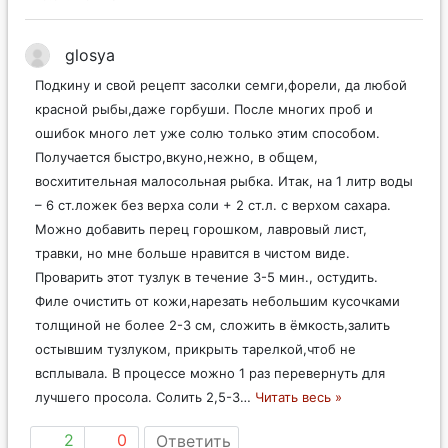
glosya
Подкину и свой рецепт засолки семги,форели, да любой
красной рыбы,даже горбуши. После многих проб и
ошибок много лет уже солю только этим способом.
Получается быстро,вкуно,нежно, в общем,
восхитительная малосольная рыбка. Итак, на 1 литр воды
– 6 ст.ложек без верха соли + 2 ст.л. с верхом сахара.
Можно добавить перец горошком, лавровый лист,
травки, но мне больше нравится в чистом виде.
Проварить этот тузлук в течение 3-5 мин., остудить.
Филе очистить от кожи,нарезать небольшим кусочками
толщиной не более 2-3 см, сложить в ёмкость,залить
остывшим тузлуком, прикрыть тарелкой,чтоб не
всплывала. В процессе можно 1 раз перевернуть для
лучшего просола. Солить 2,5-3
…
Читать весь »
2
0
Ответить