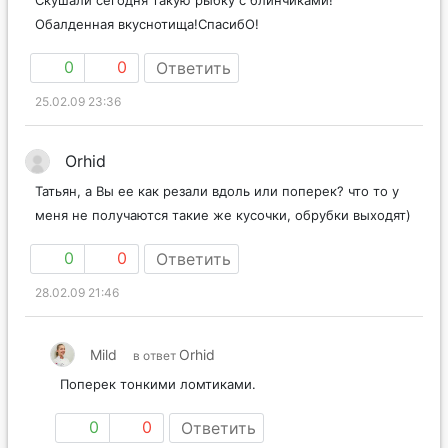
Обалденная вкуснотища!СпасибО!
0
0
Ответить
25.02.09 23:36
Orhid
Татьян, а Вы ее как резали вдоль или поперек? что то у
меня не получаются такие же кусочки, обрубки выходят)
0
0
Ответить
28.02.09 21:46
Mild
Orhid
в ответ
Поперек тонкими ломтиками.
0
0
Ответить