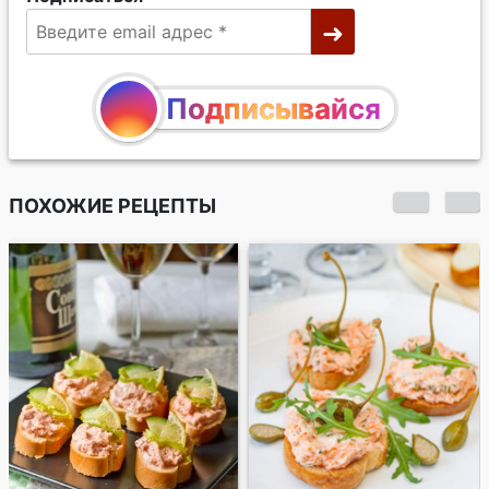
Подписывайся
ПОХОЖИЕ РЕЦЕПТЫ
Веррины из лосося,
сливочного сыра и
авокадо