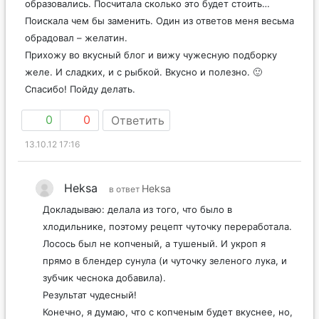
образовались. Посчитала сколько это будет стоить…
Поискала чем бы заменить. Один из ответов меня весьма
обрадовал – желатин.
Прихожу во вкусный блог и вижу чужесную подборку
желе. И сладких, и с рыбкой. Вкусно и полезно. 🙂
Спасибо! Пойду делать.
0
0
Ответить
13.10.12 17:16
Heksa
Heksa
в ответ
Докладываю: делала из того, что было в
хлодильнике, поэтому рецепт чуточку переработала.
Лосось был не копченый, а тушеный. И укроп я
прямо в блендер сунула (и чуточку зеленого лука, и
зубчик чеснока добавила).
Результат чудесный!
Конечно, я думаю, что с копченым будет вкуснее, но,