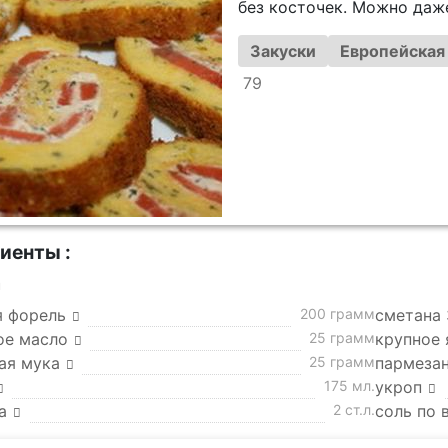
без косточек. Можно даж
Закуски
Европейская
79
иенты :
а
я форель
200 грамм
сметана
ое масло
25 грамм
крупное 
ая мука
25 грамм
пармеза
175 мл.
укроп
а
2 ст.л.
соль по 