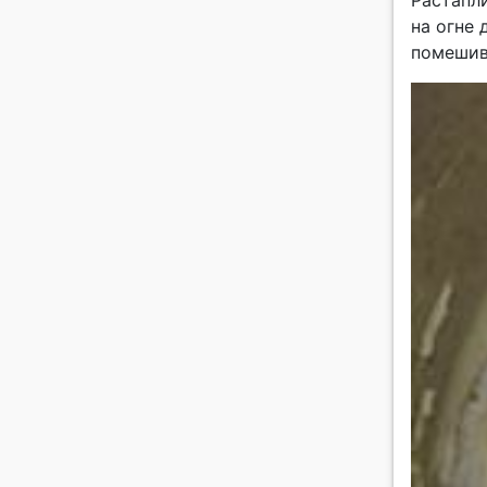
Растапл
на огне 
помешива