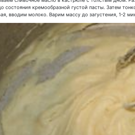
иваем сливочное масло в кастрюле с толстым дном. Р
до состояния кремообразной густой пасты. Затем тонк
я, вводим молоко. Варим массу до загустения, 1-2 ми