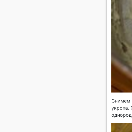
Снимем 
укропа. 
однород