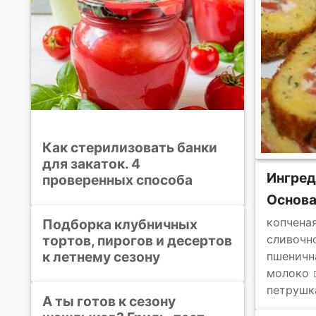
Как стерилизовать банки
для закаток. 4
Ингред
проверенных способа
Основ
копчена
Подборка клубничных
тортов, пирогов и десертов
сливочн
к летнему сезону
пшеничн
молоко
петрушк
А ты готов к сезону