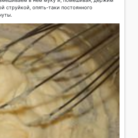
азмешиваем в нем муку и, помешивая, держим
ой струйкой, опять-таки постоянного
нуты.