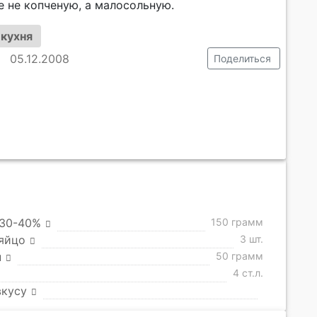
е не копченую, а малосольную.
 кухня
05.12.2008
Поделиться
 30-40%
150 грамм
яйцо
3 шт.
н
50 грамм
4 ст.л.
вкусу