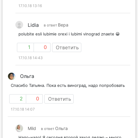
17.10.18 13:16
Lidia
Вера
в ответ
polubite esli lubimie orexi i lubimi vinograd znaete 😀
1
0
Ответить
17.10.18 14:43
Ольга
Спасибо Татьяна. Пока есть виноград, надо попробовать
2
0
Ответить
17.10.18 14:07
Mild
Ольга
в ответ
Надо-надо! Я сегодня второй заход делаю – много