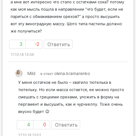
а мне вот интересно что стало с остатками сока? потому
как моя мысль пошла в направлении “что будет, если не
париться с обмакиванием орехов?” а просто высушить
вот эту виноградную массу. Шото типа пастилы должно
же получиться?
3
-2
Ответить
17.10.18 14:56
Mild
olena.kramarenko
в ответ
У меня остатков не было – хватило тютелька в
тютельку. Но если масса остается, ее можно просто
смешать с грецкими орехами, уложить в форму на
пергамент и высушить, как и чурчхеллу. Тоже очень
вкусно будет 😉
4
0
Ответить
17.10.18 15:01