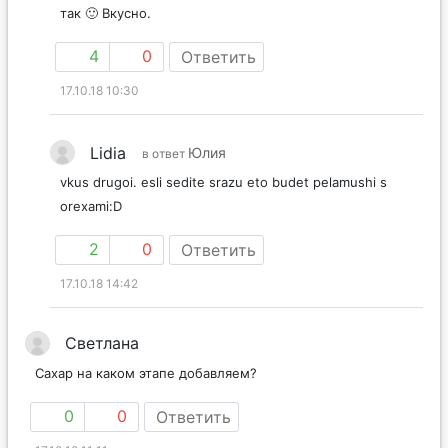
так 🙂 Вкусно.
4
0
Ответить
17.10.18 10:30
Lidia
Юлия
в ответ
vkus drugoi. esli sedite srazu eto budet pelamushi s
orexami:D
2
0
Ответить
17.10.18 14:42
Светлана
Сахар на каком этапе добавляем?
0
0
Ответить