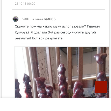
23.10.18 00:20
Valli
nat665
в ответ
Скажите пож-ла какую муку использовали? Пшенич.
Кукуруз.? Я сделала 3-й раз сегодня-опять другой
результат! Вот три результата.