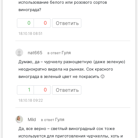
использование белого или розового сортов
винограда?
0
0
Ответить
18.10.18 08:51
nat665
Гуля
в ответ
Думаю, да – чурчхелу разноцветную (даже зеленую)
неоднократно видела на рынках. Сок красного
винограда в зеленый цвет не покрасить 🙂
1
0
Ответить
18.10.18 09:22
Mild
Гуля
в ответ
Да, все верно – светлый виноградный сок тоже
используется для приготовления чурчхеллы, хоть и