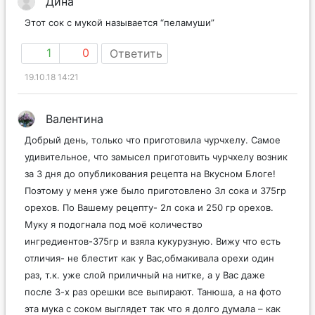
Дина
Этот сок с мукой называется “пеламуши”
1
0
Ответить
19.10.18 14:21
Валентина
Добрый день, только что приготовила чурчхелу. Самое
удивительное, что замысел приготовить чурчхелу возник
за 3 дня до опубликования рецепта на Вкусном Блоге!
Поэтому у меня уже было приготовлено 3л сока и 375гр
орехов. По Вашему рецепту- 2л сока и 250 гр орехов.
Муку я подогнала под моё количество
ингредиентов-375гр и взяла кукурузную. Вижу что есть
отличия- не блестит как у Вас,обмакивала орехи один
раз, т.к. уже слой приличный на нитке, а у Вас даже
после 3-х раз орешки все выпирают. Танюша, а на фото
эта мука с соком выглядет так что я долго думала – как