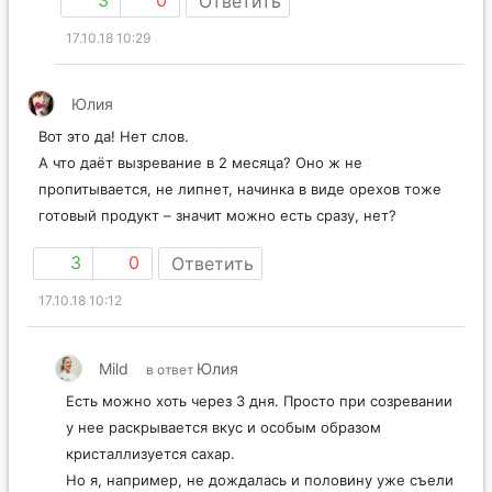
3
0
Ответить
17.10.18 10:29
Юлия
Вот это да! Нет слов.
А что даёт вызревание в 2 месяца? Оно ж не
пропитывается, не липнет, начинка в виде орехов тоже
готовый продукт – значит можно есть сразу, нет?
3
0
Ответить
17.10.18 10:12
Mild
Юлия
в ответ
Есть можно хоть через 3 дня. Просто при созревании
у нее раскрывается вкус и особым образом
кристаллизуется сахар.
Но я, например, не дождалась и половину уже съели