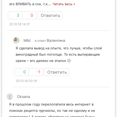
это ВЛИВАТЬ в сок, т.к.
…
Читать весь »
3
0
Ответить
20.10.18 14:27
Mild
Валентина
в ответ
Я сделала вывод на опыте, что лучше, чтобы слой
виноградный был потолще. То есть выпирающие
орехи – это далеко не эталон 🙂
0
-1
Ответить
23.10.18 00:19
Oksana
Я в прошлом году перелопатила весь интернет в
поисках рецепта чурчхелы, но так ни одному и не
доверилась) А теперь обязательно сделаю! Очень