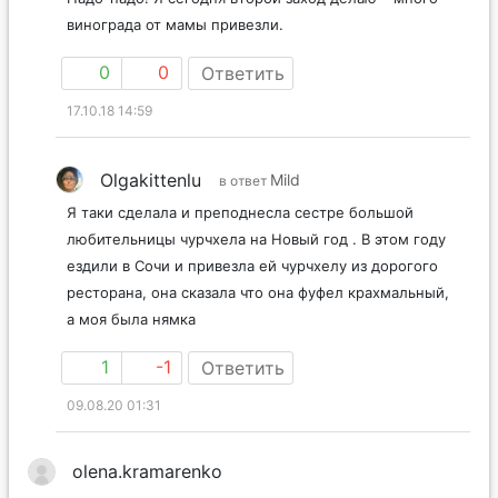
винограда от мамы привезли.
0
0
Ответить
17.10.18 14:59
Olgakittenlu
Mild
в ответ
Я таки сделала и преподнесла сестре большой
любительницы чурчхела на Новый год . В этом году
ездили в Сочи и привезла ей чурчхелу из дорогого
ресторана, она сказала что она фуфел крахмальный,
а моя была нямка
1
-1
Ответить
09.08.20 01:31
olena.kramarenko