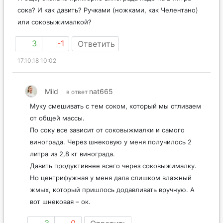
сока? И как давить? Ручками (ножками, как Челентано)
или соковыжималкой?
3
-1
Ответить
17.10.18 10:02
Mild
nat665
в ответ
Муку смешивать с тем соком, который мы отливаем
от общей массы.
По соку все зависит от соковыжмалки и самого
винограда. Через шнековую у меня получилось 2
литра из 2,8 кг винограда.
Давить продуктивнее всего через соковыжималку.
Но центрифужная у меня дала слишком влажный
жмых, который пришлось додавливать вручную. А
вот шнековая – ок.