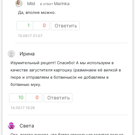
Mild
Marinka
в ответ
Да, вполне можно.
1
0
Ответить
15.06.17 01:07
Ирина
Изумительный рецепт! Спасибо! А мы используем в
качестве загустителя картошку (разминаем её вилкой в
пюре и отправляем в ботвинью)и не добавляем в
ботвинью муку.
10
0
Ответить
14.06.17 16:28
Света
Ого, всегда думала, что ботва свекольная годится только