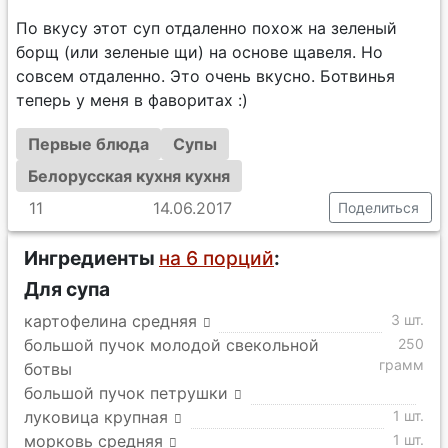
По вкусу этот суп отдаленно похож на зеленый
борщ (или зеленые щи) на основе щавеля. Но
совсем отдаленно. Это очень вкусно. Ботвинья
теперь у меня в фаворитах :)
Первые блюда
Супы
Белорусская кухня кухня
11
14.06.2017
Поделиться
Ингредиенты
на 6 порций
:
Для супа
картофелина средняя
3 шт.
большой пучок молодой свекольной
250
грамм
ботвы
большой пучок петрушки
луковица крупная
1 шт.
морковь средняя
1 шт.