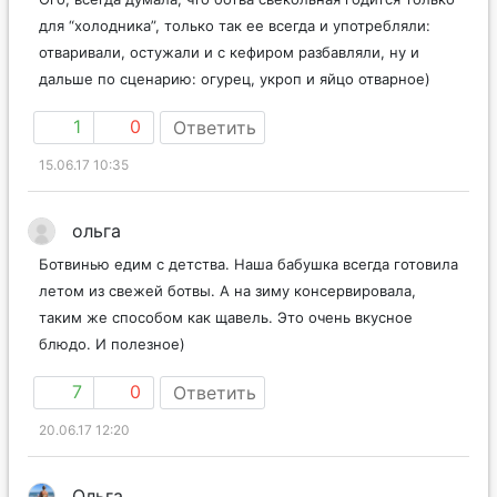
для “холодника”, только так ее всегда и употребляли:
отваривали, остужали и с кефиром разбавляли, ну и
дальше по сценарию: огурец, укроп и яйцо отварное)
1
0
Ответить
15.06.17 10:35
ольга
Ботвинью едим с детства. Наша бабушка всегда готовила
летом из свежей ботвы. А на зиму консервировала,
таким же способом как щавель. Это очень вкусное
блюдо. И полезное)
7
0
Ответить
20.06.17 12:20
Ольга