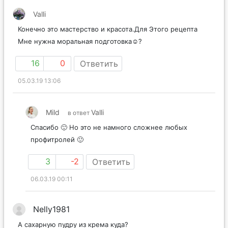
Valli
Конечно это мастерство и красота.Для Этого рецепта
Мне нужна моральная подготовка☺?
16
0
Ответить
05.03.19 13:06
Mild
Valli
в ответ
Спасибо 🙂 Но это не намного сложнее любых
профитролей 🙂
3
-2
Ответить
06.03.19 00:11
Nelly1981
А сахарную пудру из крема куда?