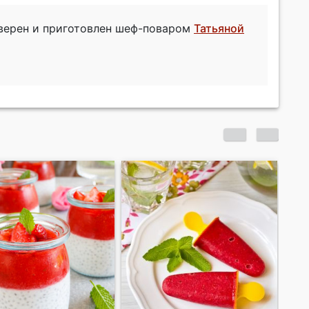
оверен и приготовлен шеф-поваром
Татьяной
Клубничное сорбе
Ва
с 