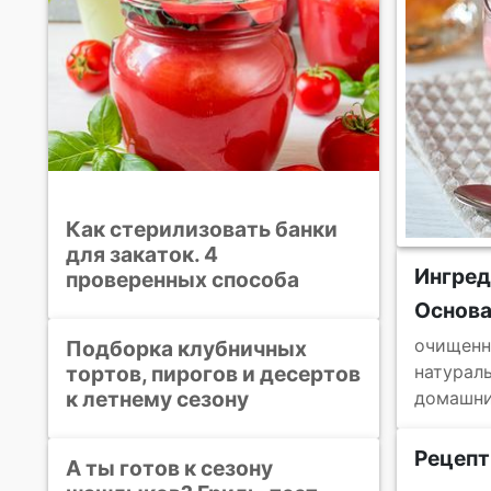
Как стерилизовать банки
для закаток. 4
Ингред
проверенных способа
Основ
очищенн
Подборка клубничных
тортов, пирогов и десертов
натураль
к летнему сезону
домашни
Рецепт
А ты готов к сезону