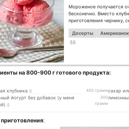
Мороженое получается оч
бесконечно. Вместо клубн
приготовления чернику, с
Десерты
Американск
55
иенты на 800-900 г готового продукта:
а
ая клубника
400 грамм
сахар ил
ный йогурт без добавок (у меня
300
лимонны
грамм
й)
 приготовления
: