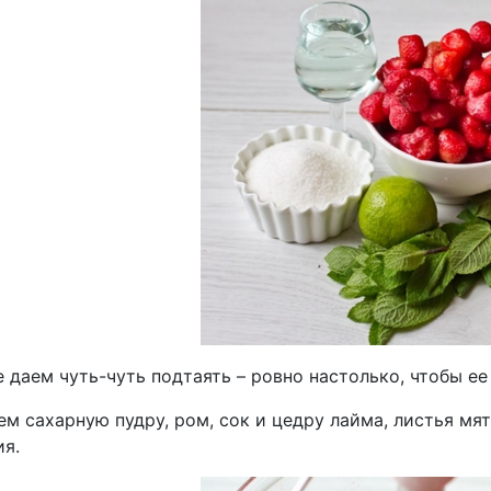
е даем чуть-чуть подтаять – ровно настолько, чтобы е
ем сахарную пудру, ром, сок и цедру лайма, листья м
ия.