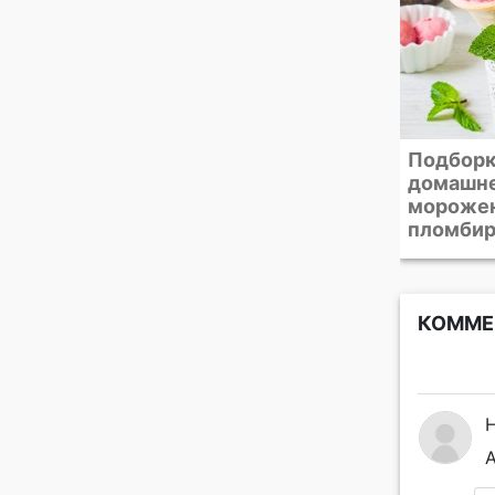
Подборка рецептов
Йогурто
домашнего
пудинг 
мороженого. От
пломбира до сорбета
КОММЕ
А