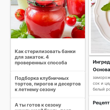
Как стерилизовать банки
для закаток. 4
Ингред
проверенных способа
Основ
заморож
Подборка клубничных
тортов, пирогов и десертов
сок и це
к летнему сезону
белый р
Рецепт
А ты готов к сезону