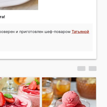
та!
проверен и приготовлен шеф-поваром
Татьяной
Клубничное желе с
Сл
шампанским
кл