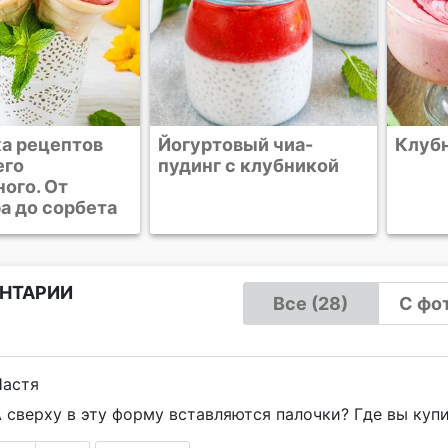
вый чиа-
Клубничный мусс
Замо
с клубникой
клубн
НТАРИИ
Все (28)
С фот
Настя
 сверху в эту форму вставляются палочки? Где вы купи