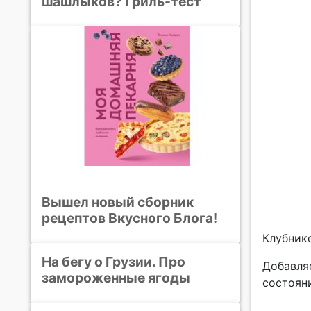
шашлыков? Гриль-тест
Вышел новый сборник
рецептов Вкусного Блога!
Клубник
На бегу о Грузии. Про
Добавля
замороженные ягоды
состоян