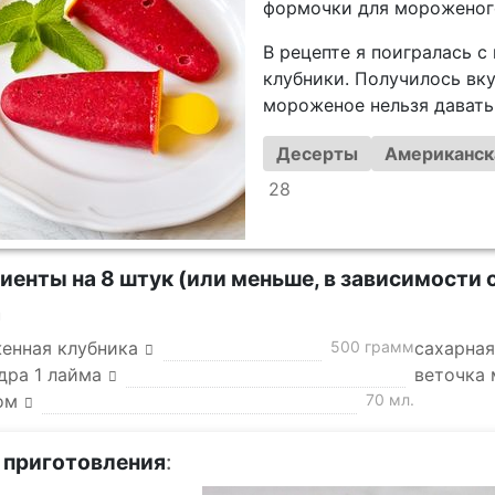
формочки для мороженого
В рецепте я поигралась с
клубники. Получилось вку
мороженое нельзя давать 
Десерты
Американск
28
иенты на 8 штук (или меньше, в зависимости
а
енная клубника
500 грамм
сахарная
дра 1 лайма
веточка
ом
70 мл.
 приготовления
: