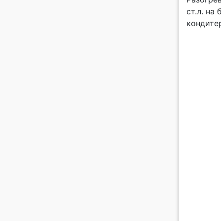
ст.л. на
кондите