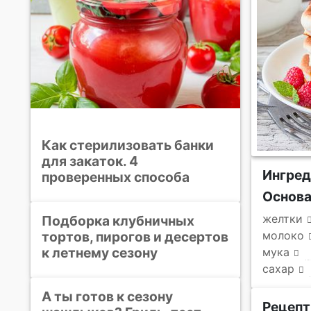
Как стерилизовать банки
для закаток. 4
Ингре
проверенных способа
Основ
желтки
Подборка клубничных
тортов, пирогов и десертов
молоко
к летнему сезону
мука
сахар
А ты готов к сезону
Рецепт