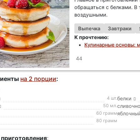
обращаться с белками. В 
воздушными.
Выпечка
Завтраки
К прочтению:
Кулинарные основы: 
44
диенты
на 2 порции
:
а
4 шт.
белки
50 мл.
сливочн
60 грамм
яблочный
80 грамм
 приготовления
: