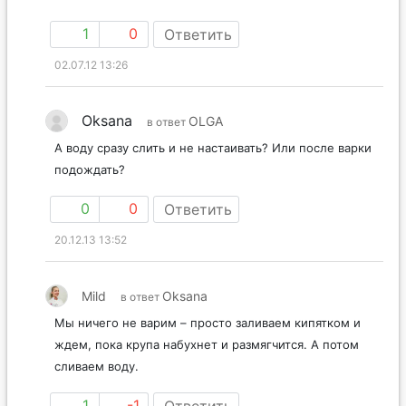
1
0
Ответить
02.07.12 13:26
Oksana
OLGA
в ответ
А воду сразу слить и не настаивать? Или после варки
подождать?
0
0
Ответить
20.12.13 13:52
Mild
Oksana
в ответ
Мы ничего не варим – просто заливаем кипятком и
ждем, пока крупа набухнет и размягчится. А потом
сливаем воду.
1
-1
Ответить