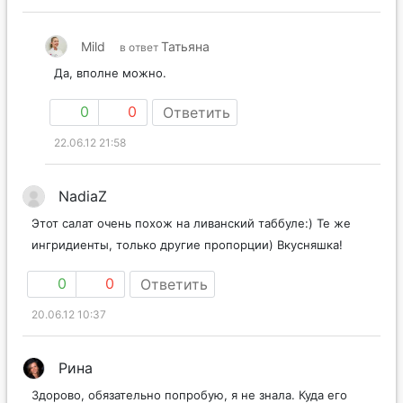
Mild
Татьяна
в ответ
Да, вполне можно.
0
0
Ответить
22.06.12 21:58
NadiaZ
Этот салат очень похож на ливанский таббуле:) Те же
ингридиенты, только другие пропорции) Вкусняшка!
0
0
Ответить
20.06.12 10:37
Рина
Здорово, обязательно попробую, я не знала. Куда его