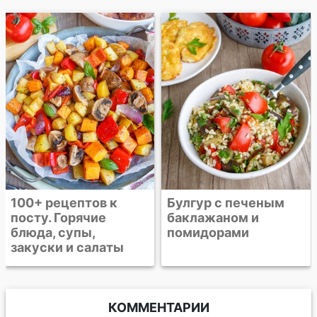
Салат из булгура с
фетой и кедровыми
орешками
Булгур с печеным
баклажаном и
помидорами
КОММЕНТАРИИ