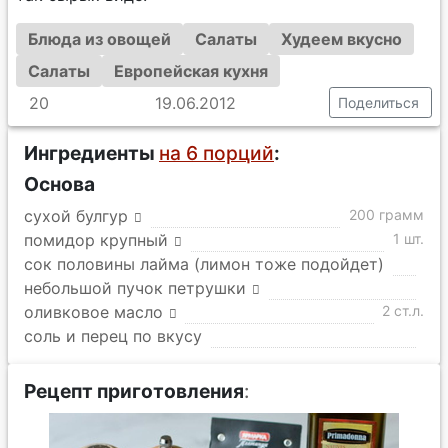
Блюда из овощей
Салаты
Худеем вкусно
Салаты
Европейская кухня
20
19.06.2012
Поделиться
Ингредиенты
на 6 порций
:
Основа
сухой булгур
200 грамм
помидор крупный
1 шт.
сок половины лайма (лимон тоже подойдет)
небольшой пучок петрушки
оливковое масло
2 ст.л.
соль и перец по вкусу
Рецепт приготовления
: