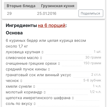
Вторые блюда
Грузинская кухня
29
25.01.2016
Поделиться
Ингредиенты
на 6 порций
:
Основа
6 куриных бедер или целая курица весом
около 1,7 кг
луковица крупная
1 шт.
сливочное масло
30 грамм
очищенные грецкие орехи
150 грамм
средний пучок кинзы
гранатовый сок или винный уксус
2 ст.л.
чеснок
5-6 зубчик
хмели сунели
1 ч.л.
молотый кориандр
1/2 ч.л.
щепотка имеретинского шафрана
соль по вкусу