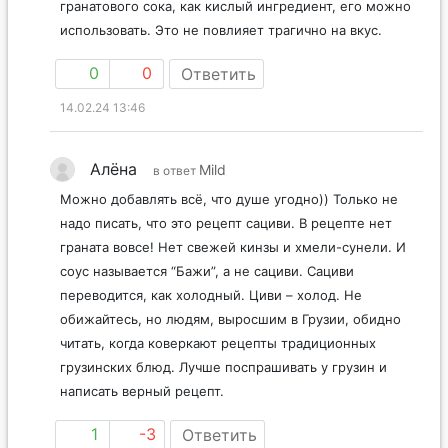
гранатового сока, как кислый ингредиент, его можно
использовать. Это не повлияет трагично на вкус.
0
0
Ответить
14.02.24 13:46
Алёна
Mild
в ответ
Можно добавлять всё, что душе угодно)) Только не
надо писать, что это рецепт сациви. В рецепте нет
граната вовсе! Нет свежей кинзы и хмели-сунели. И
соус называется “Бажи”, а не сациви. Сациви
переводится, как холодный. Циви – холод. Не
обижайтесь, но людям, выросшим в Грузии, обидно
читать, когда коверкают рецепты традиционных
грузинских блюд. Лучше поспрашивать у грузин и
написать верный рецепт.
1
-3
Ответить