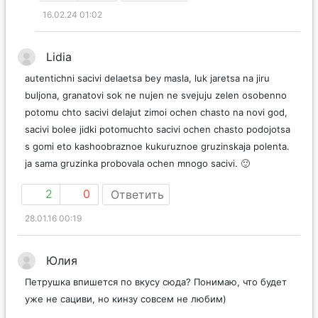
16.02.24 01:02
Lidia
autentichni sacivi delaetsa bey masla, luk jaretsa na jiru
buljona, granatovi sok ne nujen ne svejuju zelen osobenno
potomu chto sacivi delajut zimoi ochen chasto na novi god,
sacivi bolee jidki potomuchto sacivi ochen chasto podojotsa
s gomi eto kashoobraznoe kukuruznoe gruzinskaja polenta.
ja sama gruzinka probovala ochen mnogo sacivi. 🙂
2
0
Ответить
28.01.16 00:19
Юлия
Петрушка впишется по вкусу сюда? Понимаю, что будет
уже не сациви, но кинзу совсем не любим)