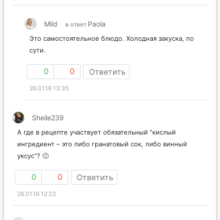
Mild
Paola
в ответ
Это самостоятельное блюдо. Холодная закуска, по
сути.
0
0
Ответить
26.01.16 13:35
Sheile239
А где в рецепте участвует обязательный “кислый
ингредиент – это либо гранатовый сок, либо винный
уксус”? 🙂
0
0
Ответить
26.01.16 12:23