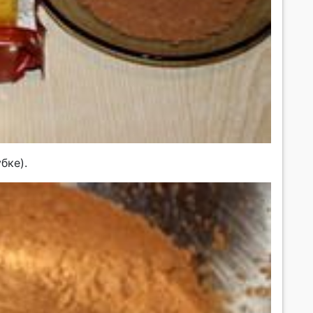
бке).