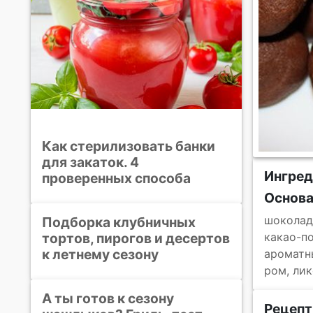
Как стерилизовать банки
для закаток. 4
Ингред
проверенных способа
Основ
шоколад
Подборка клубничных
тортов, пирогов и десертов
какао-п
к летнему сезону
ароматны
ром, ли
А ты готов к сезону
Рецепт