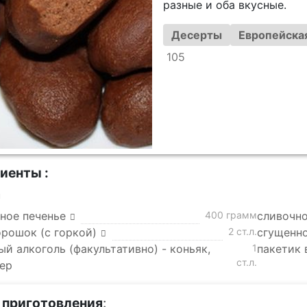
разные и оба вкусные.
Десерты
Европейская
105
иенты :
а
ное печенье
400 грамм
сливочн
орошок (с горкой)
2 ст.л.
сгущенн
й алкоголь (факультативно) - коньяк,
1
пакетик 
ст.л.
кер
 приготовления
: