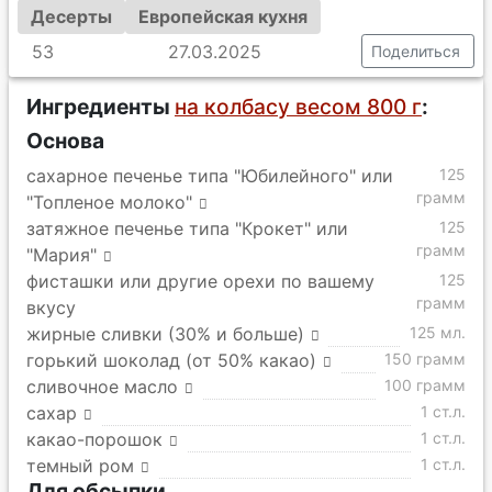
Десерты
Европейская кухня
53
27.03.2025
Поделиться
Ингредиенты
на колбасу весом 800 г
:
Основа
сахарное печенье типа "Юбилейного" или
125
грамм
"Топленое молоко"
затяжное печенье типа "Крокет" или
125
грамм
"Мария"
фисташки или другие орехи по вашему
125
грамм
вкусу
жирные сливки (30% и больше)
125 мл.
горький шоколад (от 50% какао)
150 грамм
сливочное масло
100 грамм
сахар
1 ст.л.
какао-порошок
1 ст.л.
темный ром
1 ст.л.
Для обсыпки