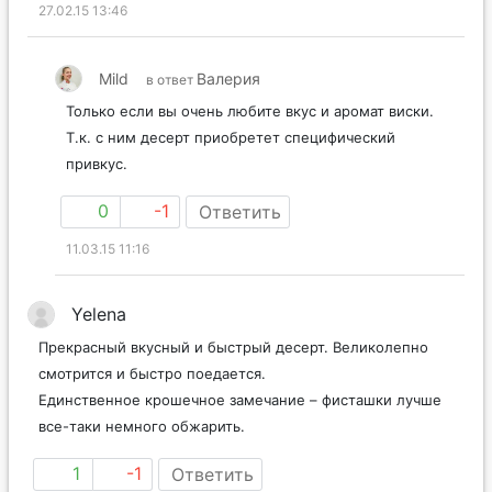
27.02.15 13:46
Mild
Валерия
в ответ
Только если вы очень любите вкус и аромат виски.
Т.к. с ним десерт приобретет специфический
привкус.
0
-1
Ответить
11.03.15 11:16
Yelena
Прекрасный вкусный и быстрый десерт. Великолепно
смотрится и быстро поедается.
Единственное крошечное замечание – фисташки лучше
все-таки немного обжарить.
1
-1
Ответить