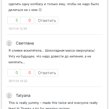
сделать одну колбасу и только ему, чтобы не надо было
делиться ни с кем 🙂
5
0
Ответить
19.11.14 12:35
Светлана
Я сливки вскипятила… Шоколадная масса свернулась(
Учту на будущее, что надо довести до кипения, а не
кипятить…
0
0
Ответить
29.11.14 10:22
Tatyana
This is really yummy – made this twice and everyone really
liked it! Thanks a lot for amazing recipes.