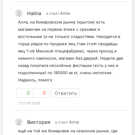
Halina
Алла
в ответ
Алла, на Комаровском рынке (крытом) есть
магазинчик на первом этаже с орехами и
восточными (и не только) сладостями. Находится в
торце рядов по продаже яиц (там стоят продавцы
яиц 1-ой Минской птицефабрики), через проход и
немного наискосок, магазин без дверей. Недели две
назад покупала несолёные фисташки (есть у них и
подсоленные) по 180000 за кг, очень неплохие.
Надеюсь, помогу
0
0
Ответить
11.11.14 15:53
Виктория
Алла
в ответ
ещё на той же Комаровке на сезонном рынке, где