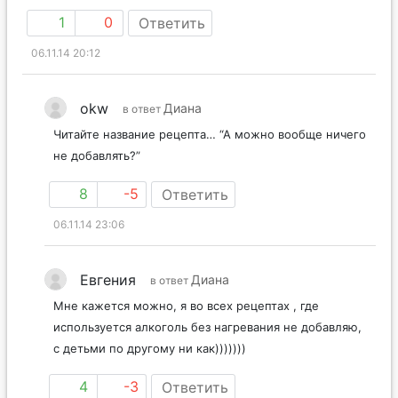
1
0
Ответить
06.11.14 20:12
okw
Диана
в ответ
Читайте название рецепта… “А можно вообще ничего
не добавлять?”
8
-5
Ответить
06.11.14 23:06
Евгения
Диана
в ответ
Мне кажется можно, я во всех рецептах , где
используется алкоголь без нагревания не добавляю,
с детьми по другому ни как)))))))
4
-3
Ответить