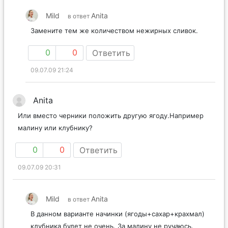
Mild
Anita
в ответ
Замените тем же количеством нежирных сливок.
0
0
Ответить
09.07.09 21:24
Anita
Или вместо черники положить другую ягоду.Например
малину или клубнику?
0
0
Ответить
09.07.09 20:31
Mild
Anita
в ответ
В данном варианте начинки (ягоды+сахар+крахмал)
клубника будет не очень. За малину не ручаюсь.