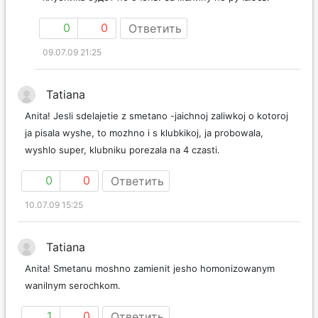
0
0
Ответить
09.07.09 21:25
Tatiana
Anita! Jesli sdelajetie z smetano -jaichnoj zaliwkoj o kotoroj
ja pisala wyshe, to mozhno i s klubkikoj, ja probowala,
wyshlo super, klubniku porezala na 4 czasti.
0
0
Ответить
10.07.09 15:25
Tatiana
Anita! Smetanu moshno zamienit jesho homonizowanym
wanilnym serochkom.
1
0
Ответить