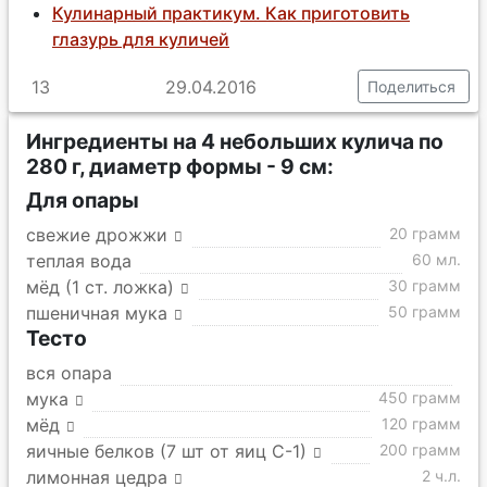
Кулинарный практикум. Как приготовить
глазурь для куличей
13
29.04.2016
Поделиться
Ингредиенты на 4 небольших кулича по
280 г, диаметр формы - 9 см:
Для опары
свежие дрожжи
20 грамм
теплая вода
60 мл.
мёд (1 ст. ложка)
30 грамм
пшеничная мука
50 грамм
Тесто
вся опара
мука
450 грамм
мёд
120 грамм
яичные белков (7 шт от яиц С-1)
200 грамм
лимонная цедра
2 ч.л.