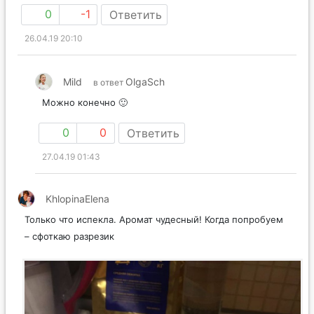
0
-1
Ответить
26.04.19 20:10
Mild
OlgaSch
в ответ
Можно конечно 🙂
0
0
Ответить
27.04.19 01:43
KhlopinaElena
Только что испекла. Аромат чудесный! Когда попробуем
– сфоткаю разрезик