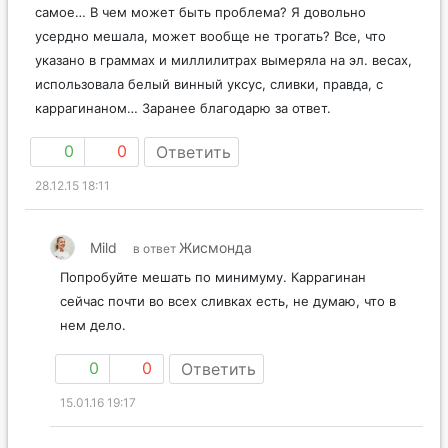
самое… В чем может быть проблема? Я довольно
усердно мешала, может вообще не трогать? Все, что
указано в граммах и миллилитрах вымеряла на эл. весах,
использовала белый винный уксус, сливки, правда, с
каррагинаном… Заранее благодарю за ответ.
0
0
Ответить
28.12.15 18:11
Mild
Жисмонда
в ответ
Попробуйте мешать по минимуму. Каррагинан
сейчас почти во всех сливках есть, не думаю, что в
нем дело.
0
0
Ответить
15.01.16 19:17