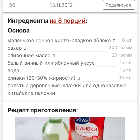
50
13.11.2012
Поделиться
Ингредиенты
на 6 порций
:
Основа
маленькое сочное кисло-сладкое яблоко
6 шт.
сахар
300 грамм
сливочное масло
20 грамм
белый винный или яблочный уксус
1 ст.л.
вода
1 ст.л.
сливки (20-30% жирности)
30 мл.
толстые деревянные шпажки или одноразовые
китайские палочки
Рецепт приготовления
: