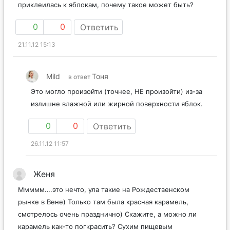
приклеилась к яблокам, почему такое может быть?
0
0
Ответить
21.11.12 15:13
Mild
Тоня
в ответ
Это могло произойти (точнее, НЕ произойти) из-за
излишне влажной или жирной поверхности яблок.
0
0
Ответить
26.11.12 11:57
Женя
Ммммм….это нечто, ула такие на Рождественском
рынке в Вене) Только там была красная карамель,
смотрелось очень празднично) Скажите, а можно ли
карамель как-то погкрасить? Сухим пищевым