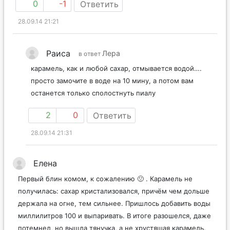
0
-1
Ответить
28.09.14 21:21
Раиса
Лера
в ответ
карамель, как и любой сахар, отмывается водой….
просто замочите в воде на 10 мину, а потом вам
останется только сполостнуть пиалу
2
0
Ответить
28.09.14 21:31
Елена
Первый блин комом, к сожалению 🙁 . Карамель не
получилась: сахар кристализовался, причём чем дольше
держала на огне, тем сильнее. Пришлось добавить воды
миллилитров 100 и выпаривать. В итоге разошелся, даже
потемнел, но вышла тянучка, а не хрустящая карамель.