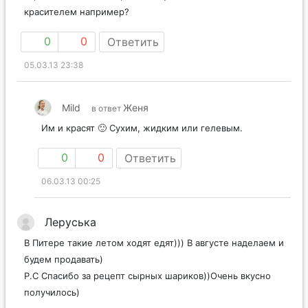
красителем например?
0
0
Ответить
05.03.13 23:38
Mild
Женя
в ответ
Им и красят 🙂 Сухим, жидким или гелевым.
0
0
Ответить
06.03.13 00:25
Леруська
В Питере такие летом ходят едят))) В августе наделаем и
будем продавать)
P.C Спасибо за рецепт сырных шариков))Очень вкусно
получилось)