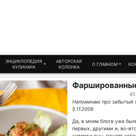
ЭНЦИКЛОПЕДИЯ
АВТОРСКАЯ
О ГЛАВНОМ
КО
КУЛИНАРА
КОЛОНКА
Фаршированны
45
Напоминаю про забытый х
5.11.2008
Да, в моем блоге уже бы
первых, другими и, во-в
шампиньоны, рецепт кото