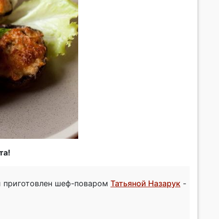
та!
и приготовлен шеф-поваром
Татьяной Назарук
-