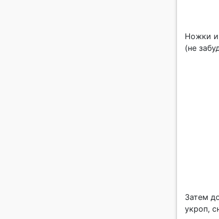
Ножки и
(не забу
Затем д
укроп, 