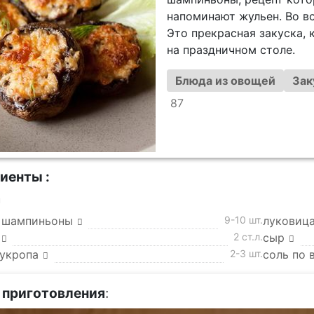
напоминают жульен. Во вс
Это прекрасная закуска, 
на праздничном столе.
Блюда из овощей
Зак
87
иенты :
а
 шампиньоны
9-10 шт.
луковица
2 ст.л.
сыр
 укропа
2-3 шт.
соль по 
 приготовления
: