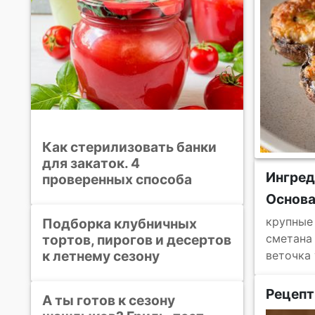
Как стерилизовать банки
для закаток. 4
Ингред
проверенных способа
Основ
крупные
Подборка клубничных
тортов, пирогов и десертов
сметана
к летнему сезону
веточка
Рецепт
А ты готов к сезону