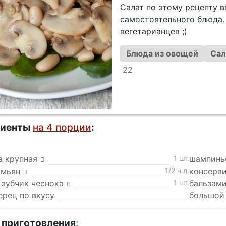
Салат по этому рецепту в
самостоятельного блюда.
вегетарианцев ;)
Блюда из овощей
Сал
22
диенты
на 4 порции
:
а
а крупная
1 шт.
шампинь
имьян
1/2 ч.л.
консерви
 зубчик чеснока
1 шт.
бальзами
ерец по вкусу
большой
 приготовления
: