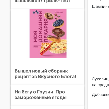
шашлыков? Гриль-тест
Шампинь
Вышел новый сборник
рецептов Вкусного Блога!
Луковицу
на средн
На бегу о Грузии. Про
Добавляе
замороженные ягоды