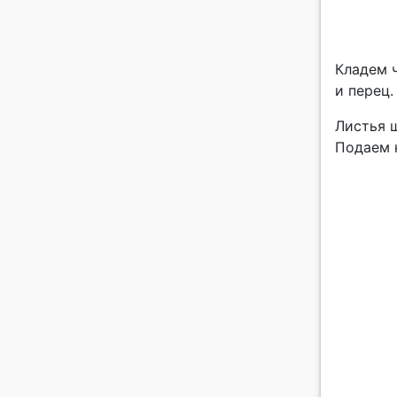
Кладем ч
и перец
Листья ш
Подаем 