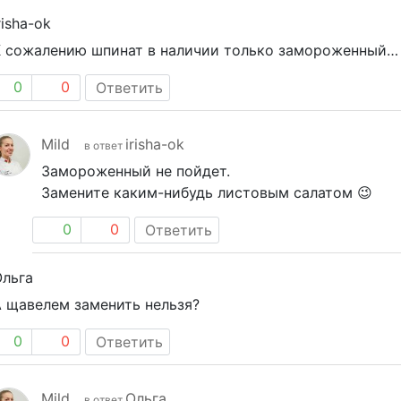
risha-ok
К сожалению шпинат в наличии только замороженный…
0
0
Ответить
Mild
irisha-ok
в ответ
Замороженный не пойдет.
Замените каким-нибудь листовым салатом 😉
0
0
Ответить
Ольга
 щавелем заменить нельзя?
0
0
Ответить
Mild
Ольга
в ответ