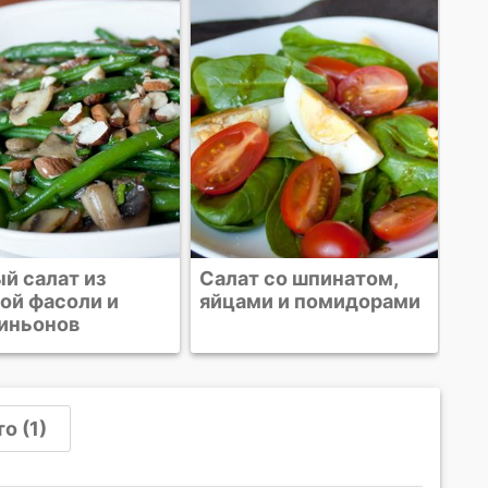
Салат с креветками и
Са
белой фасолью
шп
за
 со шпинатом,
и и помидорами
о (1)