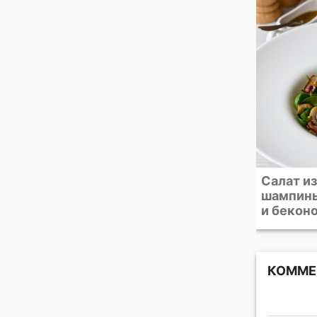
е
Салат из шпината с
Салат с
шампиньонами, яйцом
теплой 
и беконом
КОММЕ