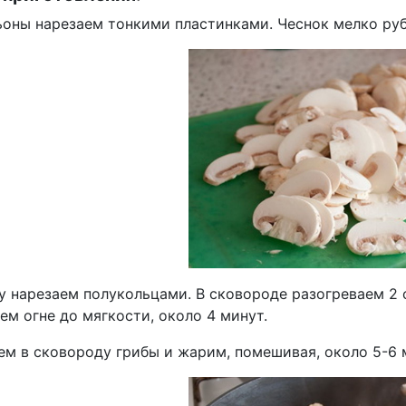
оны нарезаем тонкими пластинками. Чеснок мелко ру
 нарезаем полукольцами. В сковороде разогреваем 2 с
ем огне до мягкости, около 4 минут.
м в сковороду грибы и жарим, помешивая, около 5-6 м