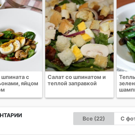
о шпинатом и
Теплый салат из
Салат
заправкой
зеленой фасоли и
яйцам
шампиньонов
НТАРИИ
Все (22)
С фот