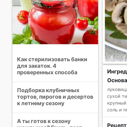
Как стерилизовать банки
для закаток. 4
Ингре
проверенных способа
Основ
луковиц
Подборка клубничных
тортов, пирогов и десертов
сухой т
к летнему сезону
крупный
соль и п
А ты готов к сезону
Рецепт