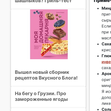
Примеч
шашлыков? Гриль-тест
Мин
приг
сыры
Если
при 
масл
Саха
крис
Глю
инв
саха
Вышел новый сборник
Аро
рецептов Вкусного Блога!
ориг
минд
Я ис
На бегу о Грузии. Про
допо
замороженные ягоды
лике
Сол