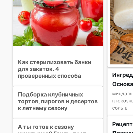
Как стерилизовать банки
для закаток. 4
Ингре
проверенных способа
Основ
миндаль
Подборка клубничных
тортов, пирогов и десертов
глюкозн
к летнему сезону
соль
Рецепт
А ты готов к сезону