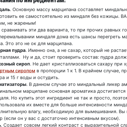
ания по ингредиентам:
даль
. Основную массу марципана составляет миндальн
отовить ее самостоятельно из миндаля без кожицы. В
м, не жареным!
 сравнивать эти два варианта, то при прочих равных го
перемалывании миндаля дома есть шансы перегреть ма
а. Это это не ок для марципана.
рная пудра
. Именно она, а не сахар, который не раста
таллами. Ну и да, стоит проверить состав: пудра долж
козный сироп
. Не дает кристаллизоваться сахару при
ертным сиропом
в пропорции 1 к 1. В крайнем случае, 
ра и 15 г воды и остудить.
матизаторы
. В данном случае это миндальный ликер а
инальном марципане основная ароматика достигается
аля. Но купить этот ингредиент не так и просто, поэт
пользовала их вместе для больше интенсивности минда
лнительную влагу, необходимую для вымешивания. Вы 
р (если он у вас с достаточно интенсивным вкусом).
ь
. Создает совсем легкий контраст с выразительной сл