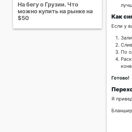
На бегу о Грузии. Что
лучш
можно купить на рынке на
Как сн
$50
Если у 
Зали
Слив
По о
Раск
конв
Готово!
Перехо
Я приве
Бланшир