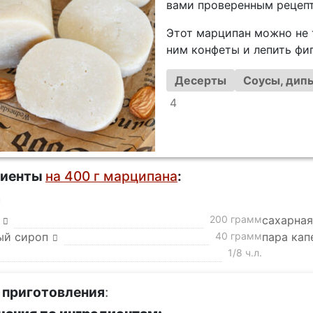
вами проверенным рецепт
Этот марципан можно не т
ним конфеты и лепить фиг
Десерты
Соусы, дип
4
диенты
на 400 г марципана
:
а
200 грамм
сахарная
ый сироп
40 грамм
пара кап
1/8 ч.л.
 приготовления
: