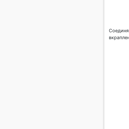
Соединя
вкраплен