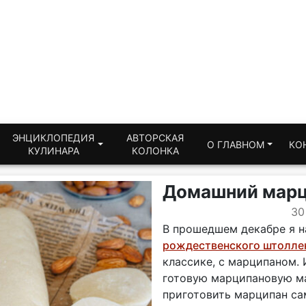
ЭНЦИКЛОПЕДИЯ
АВТОРСКАЯ
О ГЛАВНОМ
КО
КУЛИНАРА
КОЛОНКА
Домашний мар
30
В прошедшем декабре я 
рождественского штолле
классике, с марципаном. 
готовую марципановую ма
приготовить марципан сам