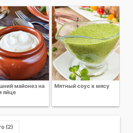
Витаминная смесь из
Зе
сухофруктов
и 
й соус к мясу
о (2)