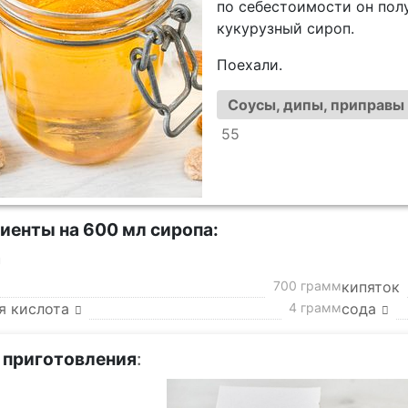
по себестоимости он пол
кукурузный сироп.
Поехали.
Соусы, дипы, приправы
55
иенты на 600 мл сиропа:
а
700 грамм
кипяток
я кислота
4 грамм
сода
 приготовления
: