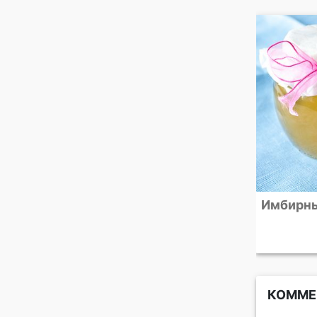
Имбирный сироп
Шпинатн
с йогурт
перечны
КОММЕ