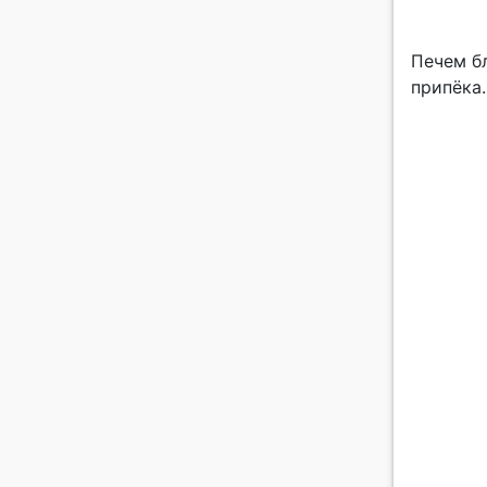
Печем б
припёка