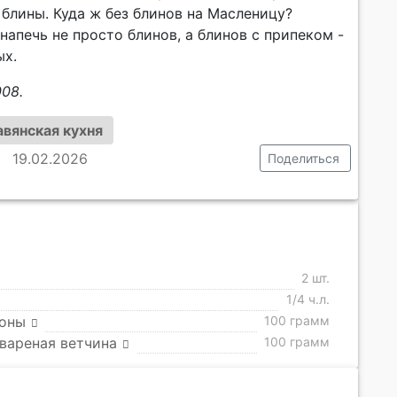
.. блины. Куда ж без блинов на Масленицу?
напечь не просто блинов, а блинов с припеком -
ых.
008.
вянская кухня
19.02.2026
Поделиться
2 шт.
1/4 ч.л.
оны
100 грамм
вареная ветчина
100 грамм