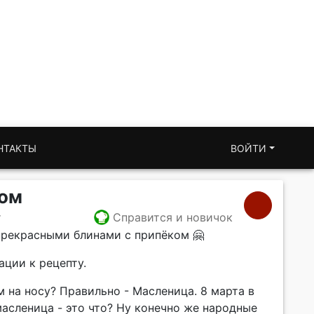
НТАКТЫ
ВОЙТИ
ком
т
Справится и новичок
рекрасными блинами с припёком 🤗
ации к рецепту.
ам на носу? Правильно - Масленица. 8 марта в
масленица - это что? Ну конечно же народные