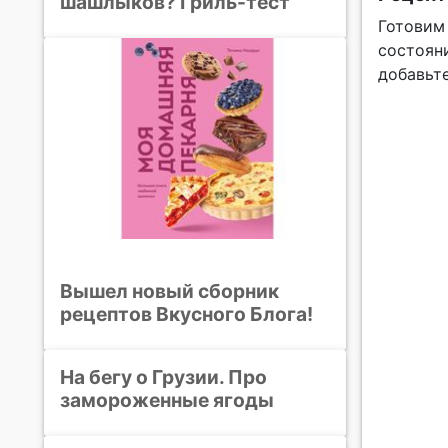
шашлыков? Гриль-тест
Готовим
состоян
добавьт
Вышел новый сборник
рецептов Вкусного Блога!
На бегу о Грузии. Про
замороженные ягоды