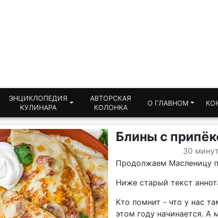
ЭНЦИКЛОПЕДИЯ
АВТОРСКАЯ
О ГЛАВНОМ
КО
КУЛИНАРА
КОЛОНКА
Блины с припё
30 мину
Продолжаем Масленицу п
Ниже старый текст аннот
Кто помнит - что у нас т
этом году начинается. А 