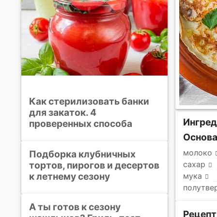
Как стерилизовать банки
для закаток. 4
Ингре
проверенных способа
Основ
молоко
Подборка клубничных
тортов, пирогов и десертов
сахар
к летнему сезону
мука
полутве
А ты готов к сезону
Рецепт