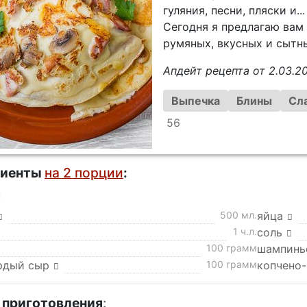
гуляния, песни, пляски и.
Сегодня я предлагаю вам 
румяных, вкусных и сытн
Апдейт рецепта от 2.03.2
Выпечка
Блины
Сла
56
диенты
на 2 порции
:
а
500 мл.
яйца
1 ч.л.
соль
100 грамм
шампинь
рдый сыр
100 грамм
копчено-
 приготовления
: