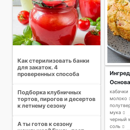
Как стерилизовать банки
для закаток. 4
Ингре
проверенных способа
Основ
кабачки
Подборка клубничных
тортов, пирогов и десертов
молоко
к летнему сезону
полутве
мука
черный 
А ты готов к сезону
соль