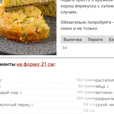
хорош вприкуску с супом.
случаях.
Обязательно попробуйте -
сезон и не только.
Выпечка
Пироги
Ев
34
диенты
на форму 21 см
:
а
350 грамм
растител
80 грамм
яйца
рдый сыр
100 грамм
ветчина
250 грамм
разрыхл
молотый перец
1/4 ч.л.
сухой че
1/2 ч.л.