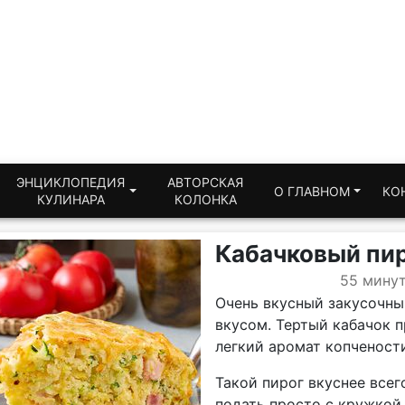
ЭНЦИКЛОПЕДИЯ
АВТОРСКАЯ
О ГЛАВНОМ
КО
КУЛИНАРА
КОЛОНКА
Кабачковый пир
55 мину
Очень вкусный закусочн
вкусом. Тертый кабачок п
легкий аромат копченост
Такой пирог вкуснее всег
подать просто с кружкой 