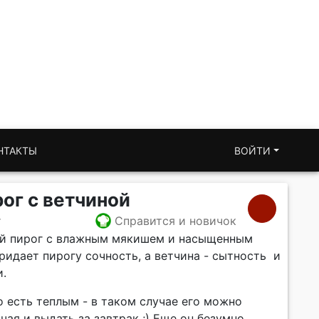
НТАКТЫ
ВОЙТИ
ог с ветчиной
т
Справится и новичок
ый пирог с влажным мякишем и насыщенным
ридает пирогу сочность, а ветчина - сытность и
и.
о есть теплым - в таком случае его можно
чая и выдать за завтрак ;) Еще он безумно