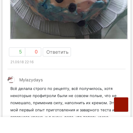
5
0
Ответить
21.09.18 22:16
Mylazydays
Всё делала строго по рецепту, всё получилось, хотя
некоторые профитроли были не совсем полые, что не
помешало, применив силу, наполнить их кремом. Это
мой первый опыт приготовления и заварного теста и
заварного крема, и я очень рада, что теперь умею
готовить такие вкусные вещи.