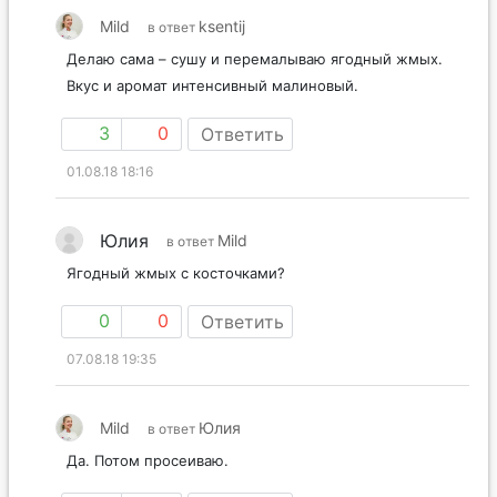
Mild
ksentij
в ответ
Делаю сама – сушу и перемалываю ягодный жмых.
Вкус и аромат интенсивный малиновый.
3
0
Ответить
01.08.18 18:16
Юлия
Mild
в ответ
Ягодный жмых с косточками?
0
0
Ответить
07.08.18 19:35
Mild
Юлия
в ответ
Да. Потом просеиваю.