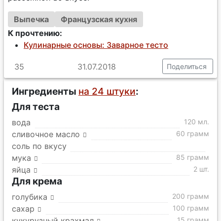
Выпечка
Французская кухня
К прочтению:
Кулинарные основы: Заварное тесто
35
31.07.2018
Поделиться
Ингредиенты
на 24 штуки
:
Для теста
вода
120 мл.
сливочное масло
60 грамм
соль по вкусу
мука
85 грамм
яйца
2 шт.
Для крема
голубика
200 грамм
сахар
100 грамм
кукурузный крахмал
15 грамм