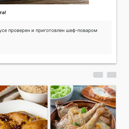
та!
усе проверен и приготовлен шеф-поваром
Утка с корнеплодами
Ут
и вишнево-винным
ту
соусом