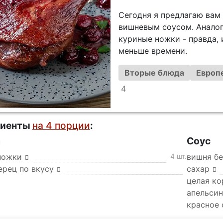
Сегодня я предлагаю вам
вишневым соусом. Анало
куриные ножки - правда,
меньше времени.
Вторые блюда
Европ
4
диенты
на 4 порции
:
а
Соус
ножки
4 шт.
вишня бе
ерец по вкусу
сахар
целая ко
апельсин
красное 