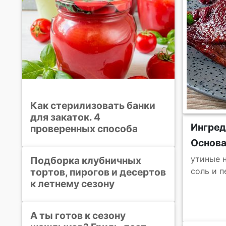
Как стерилизовать банки
для закаток. 4
Ингре
проверенных способа
Основ
утиные 
Подборка клубничных
тортов, пирогов и десертов
соль и п
к летнему сезону
А ты готов к сезону