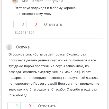
Mild
Lendryavaia
в ответ
Этот соус подойдет к любому хорошо
приготовленному мясу.
0
0
Ответить
13.05.13 12:31
Okeyka
Огромное спасибо за рецепт соуса! Сколько раз
пробовала делать разные соусы – не получаются и всё
тут(даже порой простейшие соусы запарываю, из
разряда “смешать сметану-чеснок-майонез”). И вот
подарок! и не поверите- наконец то получился! дважды
не поверите- с Первого раза!!! Восторгу нет предела, не
знаю как и отблагодарить! Спасибо, Спасибо и ещё раз
Спасибо! 🙂
1
0
Ответить