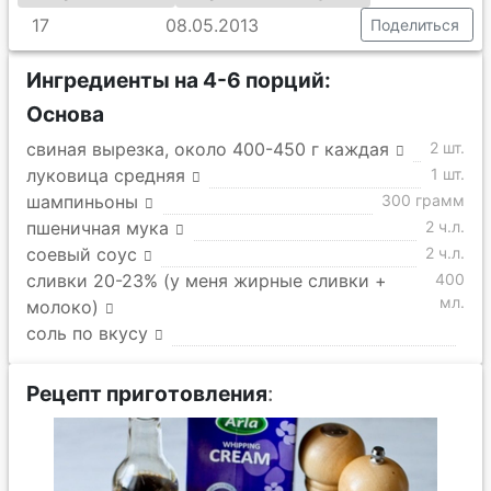
17
08.05.2013
Поделиться
Ингредиенты на 4-6 порций:
Основа
свиная вырезка, около 400-450 г каждая
2 шт.
луковица средняя
1 шт.
шампиньоны
300 грамм
пшеничная мука
2 ч.л.
соевый соус
2 ч.л.
сливки 20-23% (у меня жирные сливки +
400
мл.
молоко)
соль по вкусу
Рецепт приготовления
: