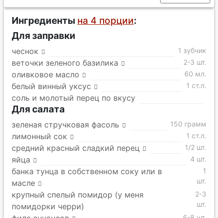
Ингредиенты
на 4 порции
:
Для заправки
чеснок
1 зубчик
веточки зеленого базилика
2-3 шт.
оливковое масло
60 мл.
белый винный уксус
1 ст.л.
соль и молотый перец по вкусу
Для салата
зеленая стручковая фасоль
150 грамм
лимонный сок
1 ст.л.
средний красный сладкий перец
1/2 шт.
яйца
4 шт.
банка тунца в собственном соку или в
1
шт.
масле
крупный спелый помидор (у меня
2-3
шт.
помидорки черри)
6-8 шт.