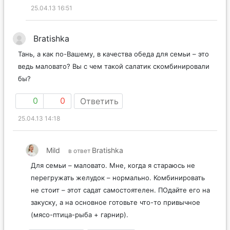
25.04.13 16:51
Bratishka
Тань, а как по-Вашему, в качества обеда для семьи – это
ведь маловато? Вы с чем такой салатик скомбинировали
бы?
0
0
Ответить
25.04.13 14:18
Mild
Bratishka
в ответ
Для семьи – маловато. Мне, когда я стараюсь не
перегружать желудок – нормально. Комбинировать
не стоит – этот садат самостоятелен. ПОдайте его на
закуску, а на основное готовьте что-то привычное
(мясо-птица-рыба + гарнир).