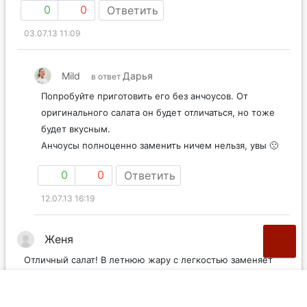
0
0
Ответить
03.07.13 11:09
Mild
Дарья
в ответ
Попробуйте приготовить его без анчоусов. От
оригинального салата он будет отличаться, но тоже
будет вкусным.
Анчоусы полноценно заменить ничем нельзя, увы 🙁
0
0
Ответить
12.07.13 16:19
Женя
Отличный салат! В летнюю жару с легкостью заменяет
обед или ужин. Такое интресное и свежее сочетание
вкусов.