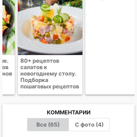
80+ рецептов
Легкий салат с
салатов к
тунцом и
новогоднему столу.
моцареллой
Подборка
пошаговых рецептов
КОММЕНТАРИИ
Все (65)
С фото (4)