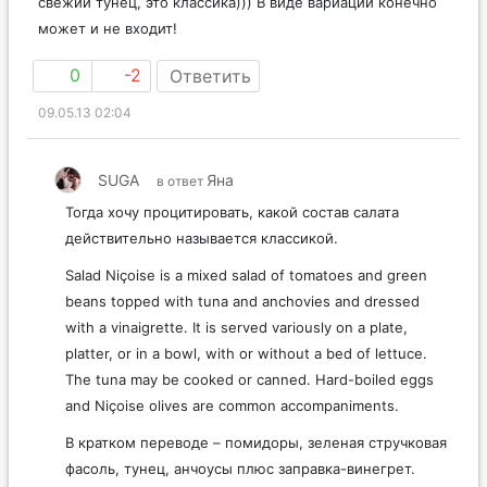
свежий тунец, это классика))) В виде вариации конечно
может и не входит!
0
-2
Ответить
09.05.13 02:04
SUGA
Яна
в ответ
Тогда хочу процитировать, какой состав салата
действительно называется классикой.
Salad Niçoise is a mixed salad of tomatoes and green
beans topped with tuna and anchovies and dressed
with a vinaigrette. It is served variously on a plate,
platter, or in a bowl, with or without a bed of lettuce.
The tuna may be cooked or canned. Hard-boiled eggs
and Niçoise olives are common accompaniments.
В кратком переводе – помидоры, зеленая стручковая
фасоль, тунец, анчоусы плюс заправка-винегрет.