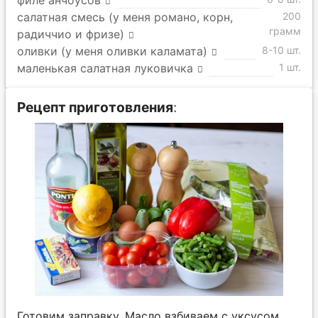
филе анчоусов
салатная смесь (у меня романо, корн,
200
грамм
радиччио и фризе)
оливки (у меня оливки каламата)
8-10 шт.
маленькая салатная луковичка
1 шт.
Рецепт приготовления
:
Готовим заправку. Масло взбиваем с уксусом