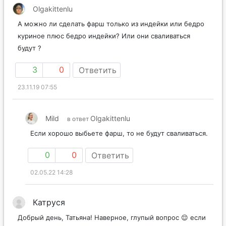
Olgakittenlu
А можно ли сделать фарш только из индейки или бедро
куриное плюс бедро индейки? Или они сваливаться
будут ?
3
0
Ответить
23.11.19 07:55
Mild
Olgakittenlu
в ответ
Если хорошо выбьете фарш, то не будут сваливаться.
0
0
Ответить
02.05.22 14:28
Катруся
Добрый день, Татьяна! Наверное, глупый вопрос 😌 если