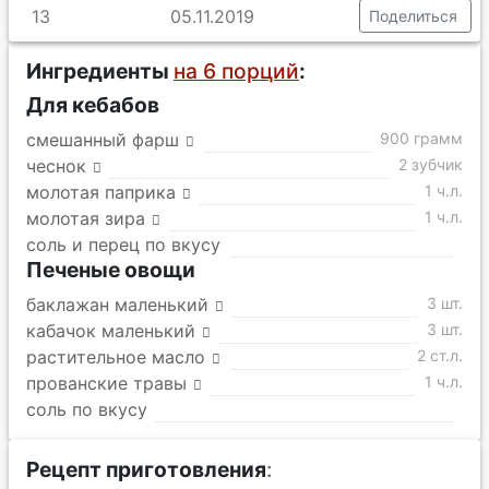
13
05.11.2019
Поделиться
Ингредиенты
на 6 порций
:
Для кебабов
смешанный фарш
900 грамм
чеснок
2 зубчик
молотая паприка
1 ч.л.
молотая зира
1 ч.л.
соль и перец по вкусу
Печеные овощи
баклажан маленький
3 шт.
кабачок маленький
3 шт.
растительное масло
2 ст.л.
прованские травы
1 ч.л.
соль по вкусу
Рецепт приготовления
: