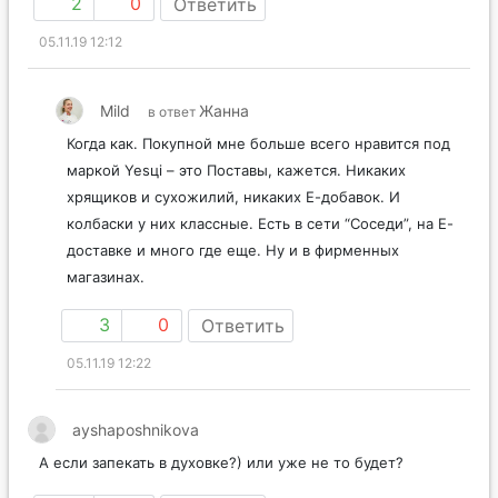
2
0
Ответить
05.11.19 12:12
Mild
Жанна
в ответ
Когда как. Покупной мне больше всего нравится под
маркой Yesцi – это Поставы, кажется. Никаких
хрящиков и сухожилий, никаких Е-добавок. И
колбаски у них классные. Есть в сети “Соседи”, на Е-
доставке и много где еще. Ну и в фирменных
магазинах.
3
0
Ответить
05.11.19 12:22
ayshaposhnikova
А если запекать в духовке?) или уже не то будет?