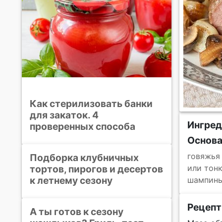
Как стерилизовать банки
для закаток. 4
Ингре
проверенных способа
Основ
говяжья
Подборка клубничных
тортов, пирогов и десертов
или тонк
к летнему сезону
шампин
Рецепт
А ты готов к сезону