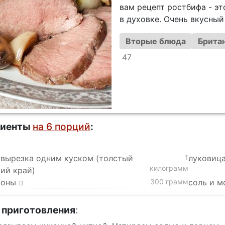
вам рецепт ростбифа - эт
в духовке. Очень вкусный
Вторые блюда
Британ
47
диенты
на 6 порций
:
а
 вырезка одним куском (толстый
1
луковица
килограмм
ий край)
ьоны
300 грамм
соль и м
 приготовления
: