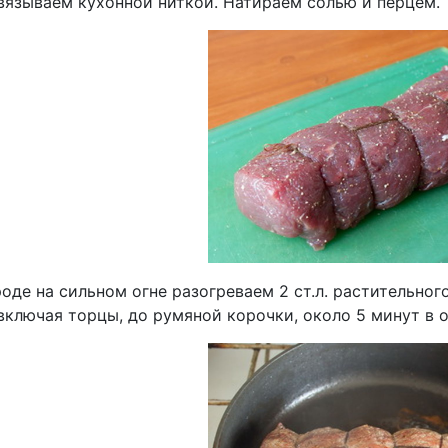
вязываем кухонной ниткой. Натираем солью и перцем.
оде на сильном огне разогреваем 2 ст.л. растительно
 включая торцы, до румяной корочки, около 5 минут в 