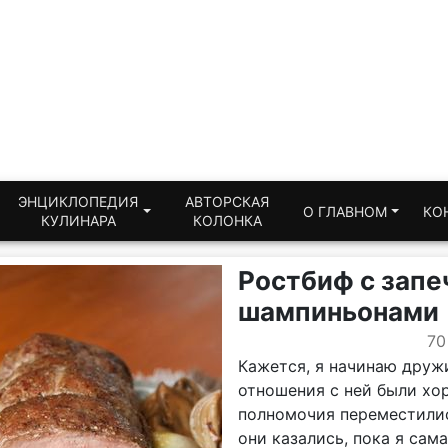
ЭНЦИКЛОПЕДИЯ
АВТОРСКАЯ
О ГЛАВНОМ
КО
КУЛИНАРА
КОЛОНКА
Ростбиф с запе
шампиньонами
70
Кажется, я начинаю друж
отношения с ней были хо
полномочия переместилис
они казались, пока я сам