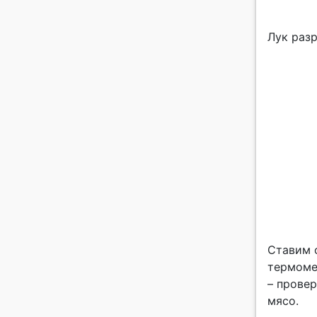
Лук разр
Ставим ф
термоме
– прове
мясо.