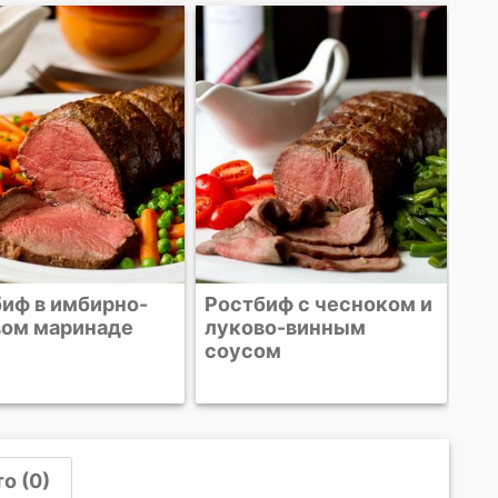
Говядина сигурени
Бу
иф с чесноком и
во-винным
ом
о (0)