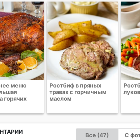
 в пряных
Ростбиф в имбирно-
Ростб
с горчичным
луковом маринаде
луко
соус
НТАРИИ
Все (47)
С фот