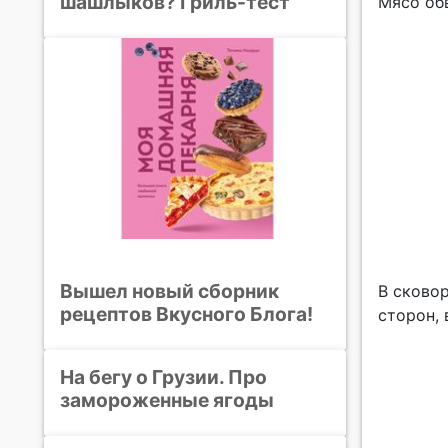
шашлыков? Гриль-тест
Мясо об
Вышел новый сборник
В сковор
рецептов Вкусного Блога!
сторон,
На бегу о Грузии. Про
замороженные ягоды