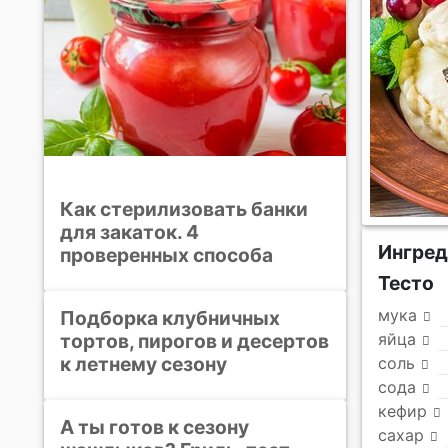
Как стерилизовать банки
для закаток. 4
Ингре
проверенных способа
Тесто
мука
Подборка клубничных
тортов, пирогов и десертов
яйца
к летнему сезону
соль
сода
кефир
А ты готов к сезону
сахар