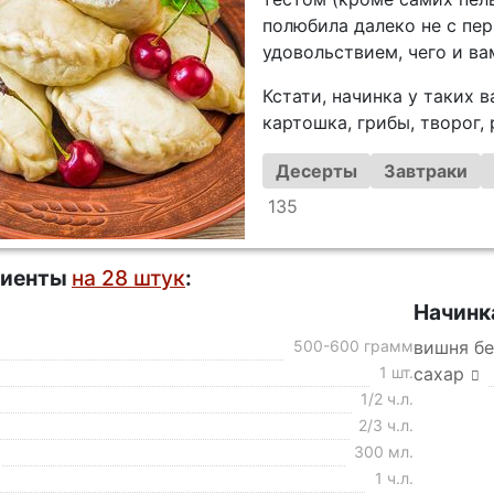
полюбила далеко не с пер
удовольствием, чего и ва
Кстати, начинка у таких 
картошка, грибы, творог,
Десерты
Завтраки
135
диенты
на 28 штук
:
Начинк
500-600 грамм
вишня бе
1 шт.
сахар
1/2 ч.л.
2/3 ч.л.
300 мл.
1 ч.л.