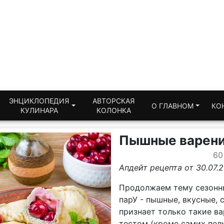
ЭНЦИКЛОПЕДИЯ
АВТОРСКАЯ
О ГЛАВНОМ
КО
КУЛИНАРА
КОЛОНКА
Пышные вареник
60
Апдейт рецепта от 30.07.2
Продолжаем тему сезонны
парУ - пышные, вкусные, 
признает только такие ва
тестом (кроме самих пель