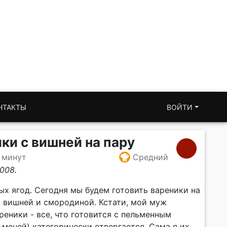
НТАКТЫ
ВОЙТИ
и с вишней на пару
 минут
Средний
008.
х ягод. Сегодня мы будем готовить вареники на
с вишней и смородиной. Кстати, мой муж
реники - все, что готовится с пельменным
меней) категорически отвергается. Сама я их