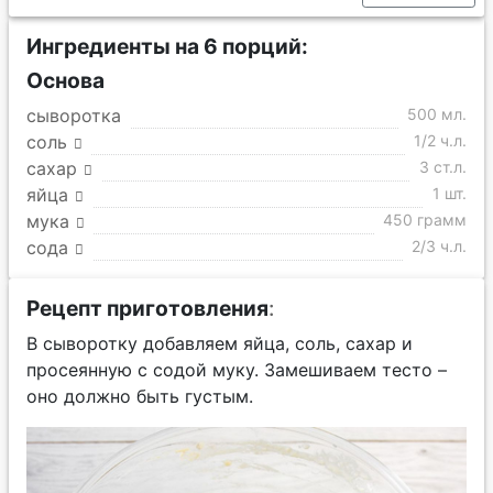
Ингредиенты на 6 порций:
Основа
сыворотка
500 мл.
соль
1/2 ч.л.
сахар
3 ст.л.
яйца
1 шт.
мука
450 грамм
сода
2/3 ч.л.
Рецепт приготовления
:
В сыворотку добавляем яйца, соль, сахар и
просеянную с содой муку. Замешиваем тесто –
оно должно быть густым.