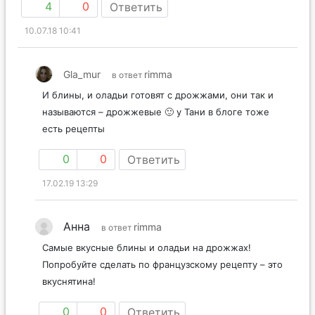
4
0
Ответить
10.07.18 10:41
Gla_mur
rimma
в ответ
И блины, и оладьи готовят с дрожжами, они так и
называются – дрожжевые 🙂 у Тани в блоге тоже
есть рецепты
0
0
Ответить
17.02.19 13:29
Анна
rimma
в ответ
Самые вкусные блины и оладьи на дрожжах!
Попробуйте сделать по французскому рецепту – это
вкуснятина!
0
0
Ответить