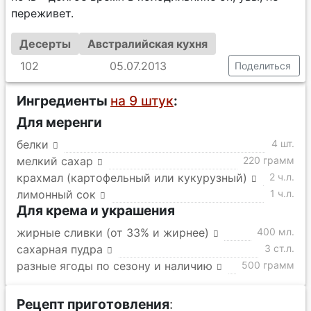
переживет.
Десерты
Австралийская кухня
102
05.07.2013
Поделиться
Ингредиенты
на 9 штук
:
Для меренги
белки
4 шт.
мелкий сахар
220 грамм
крахмал (картофельный или кукурузный)
2 ч.л.
лимонный сок
1 ч.л.
Для крема и украшения
жирные сливки (от 33% и жирнее)
400 мл.
сахарная пудра
3 ст.л.
разные ягоды по сезону и наличию
500 грамм
Рецепт приготовления
: