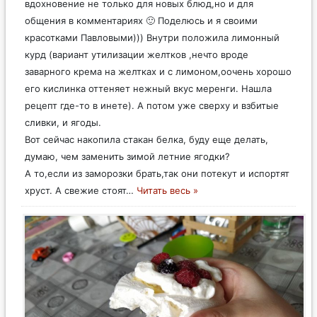
вдохновение не только для новых блюд,но и для
общения в комментариях 🙂 Поделюсь и я своими
красотками Павловыми))) Внутри положила лимонный
курд (вариант утилизации желтков ,нечто вроде
заварного крема на желтках и с лимоном,оочень хорошо
его кислинка оттеняет нежный вкус меренги. Нашла
рецепт где-то в инете). А потом уже сверху и взбитые
сливки, и ягоды.
Вот сейчас накопила стакан белка, буду еще делать,
думаю, чем заменить зимой летние ягодки?
А то,если из заморозки брать,так они потекут и испортят
хруст. А свежие стоят
…
Читать весь »