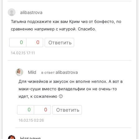
alibastrova
Татьяна подскажите как вам Крим чиз от бонфесто, по
сравнению например с натурой. Спасибо.
0
0
Ответить
14.02.15 17:11
Mild
alibastrova
в ответ
Для чизкейков и закусок он вполне неплох. А вот в
маки-суши вместо филадельфии он не очень-то
идет, к сожалению 🙁
0
0
Ответить
16.02.15 02:26
Наталия