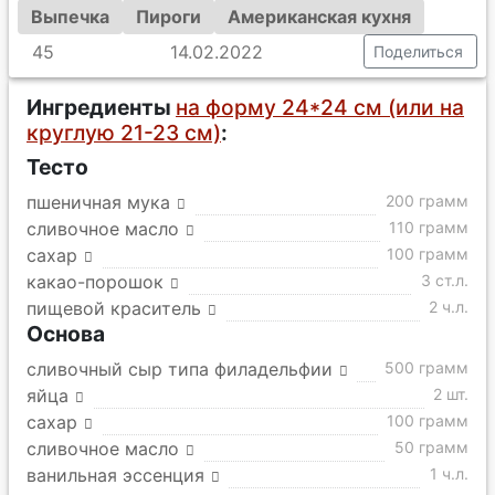
Выпечка
Пироги
Американская кухня
45
14.02.2022
Поделиться
Ингредиенты
на форму 24*24 см (или на
круглую 21-23 см)
:
Тесто
пшеничная мука
200 грамм
сливочное масло
110 грамм
сахар
100 грамм
какао-порошок
3 ст.л.
пищевой краситель
2 ч.л.
Основа
сливочный сыр типа филадельфии
500 грамм
яйца
2 шт.
сахар
100 грамм
сливочное масло
50 грамм
ванильная эссенция
1 ч.л.