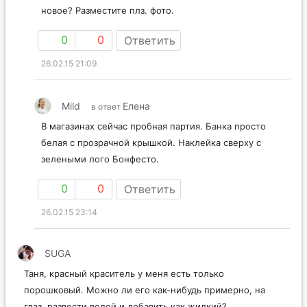
новое? Разместите плз. фото.
0
0
Ответить
26.02.15 21:09
Mild
Елена
в ответ
В магазинах сейчас пробная партия. Банка просто
белая с прозрачной крышкой. Наклейка сверху с
зелеными лого Бонфесто.
0
0
Ответить
26.02.15 23:14
SUGA
Таня, красный краситель у меня есть только
порошковый. Можно ли его как-нибудь примерно, на
глаз, развести водой и добавить как жидкий?