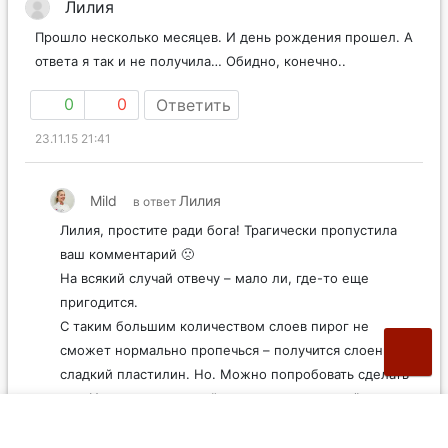
Лилия
Прошло несколько месяцев. И день рождения прошел. А
ответа я так и не получила… Обидно, конечно..
0
0
Ответить
23.11.15 21:41
Mild
Лилия
в ответ
Лилия, простите ради бога! Трагически пропустила
ваш комментарий 🙁
На всякий случай отвечу – мало ли, где-то еще
пригодится.
С таким большим количеством слоев пирог не
сможет нормально пропечься – получится слоеный
сладкий пластилин. Но. Можно попробовать сделать
так. Испечь два коржа “тесто-начинка-тесто” и
сложить их друг на друга, промазав кремом со
сливочным сыром – например, таким, как в этом