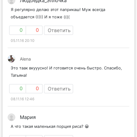
Людоедка_Эллочка
Я регулярно делаю этот паприкаш! Муж всегда
объедается ((((( И я тоже ((((
0
0
Ответить
05.11.16 20:10
Alena
Это таак вкууусно! И готовится очень быстро. Спасибо,
Татьяна!
0
0
Ответить
08.11.16 12:46
Мария
А что такая маленькая порция риса? 😀