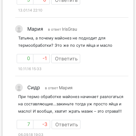
13.01.14 22:10
Мария
IrisGrau
в ответ
Татьяна, а почему майонез не подходит для
термообработки? Это же по сути яйца и масло
0
-1
Ответить
10.11.16 15:33
Сидр
Мария
в ответ
При термо обработке майонез начинает разлогаться
на составляющие…закиньте тогда уж просто яйца и
масло! И вообще, хватит жрать мазик – это отрава!!!
7
-3
Ответить
06.09.18 19:03