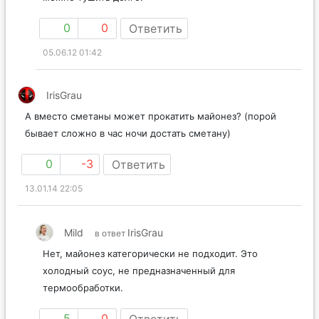
0
0
Ответить
05.06.12 01:42
IrisGrau
А вместо сметаны может прокатить майонез? (порой
бывает сложно в час ночи достать сметану)
0
-3
Ответить
13.01.14 22:05
Mild
IrisGrau
в ответ
Нет, майонез категорически не подходит. Это
холодный соус, не предназначенный для
термообработки.
5
0
Ответить