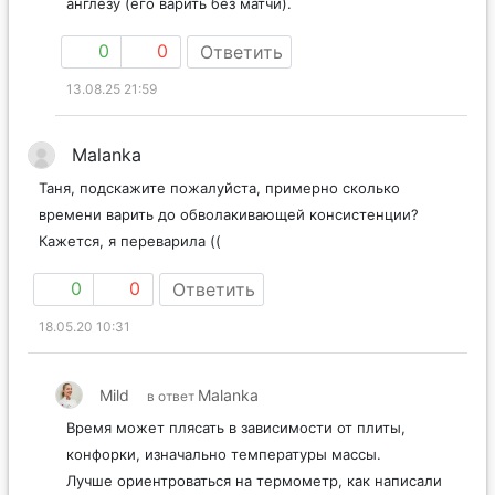
англезу (его варить без матчи).
0
0
Ответить
13.08.25 21:59
Malanka
Таня, подскажите пожалуйста, примерно сколько
времени варить до обволакивающей консистенции?
Кажется, я переварила ((
0
0
Ответить
18.05.20 10:31
Mild
Malanka
в ответ
Время может плясать в зависимости от плиты,
конфорки, изначально температуры массы.
Лучше ориентроваться на термометр, как написали